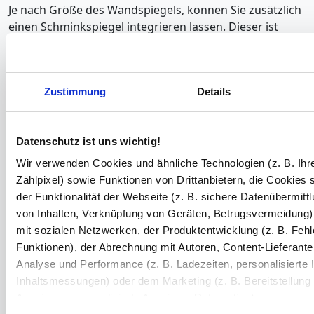
Je nach Größe des Wandspiegels, können Sie zusätzlich
einen Schminkspiegel integrieren lassen. Dieser ist
ganz sicher hilfreich, besonders dann, wenn Sie eine
Lesebrille benötigen. Mit der passenden Lichtfarbe zu
Ihrem
Wandspiegel
im Bad erschaffen Sie zudem etwas
Zustimmung
Details
ganz besonderes, was nicht jeder hat. Nutzen Sie die
RGB-Lichtfarbe inklusive Fernbedienung für Ihren
Wandspiegel und tauchen das Bad in die gewünschte
Datenschutz ist uns wichtig!
Farbnuance, um so ein Wellnessgefühl zu erhalten.
Wir verwenden Cookies und ähnliche Technologien (z. B. Ihr
Zählpixel) sowie Funktionen von Drittanbietern, die Cookies 
der Funktionalität der Webseite (z. B. sichere Datenübermittl
Montageanleitungen und
von Inhalten, Verknüpfung von Geräten, Betrugsvermeidung)
Downloads
mit sozialen Netzwerken, der Produktentwicklung (z. B. Feh
Funktionen), der Abrechnung mit Autoren, Content-Lieferante
Montageanleitung (PDF)
Analyse und Performance (z. B. Ladezeiten, personalisierte I
Inhaltsmessungen) oder dem Marketing (z. B. Bereitstellun
Anzeigen, personalisierte Anzeigen, Retargeting).