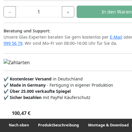
In den Ware
Beratung und Support:
Unsere Glas-Experten beraten Sie gern kostenlos per
E-Mail
oder
999 56 79
. Wir sind Mo–Fr von 08:00–16:00 Uhr für Sie da.
✔
Kostenloser Versand
in Deutschland
✔
Made in Germany
- Fertigung in eigener Produktion
✔
Über 25.000 verkaufte Spiegel
✔
Sicher bezahlen
mit PayPal Käuferschutz
100,47 €
Nach oben
Produktbeschreibung
Montage & Downloads