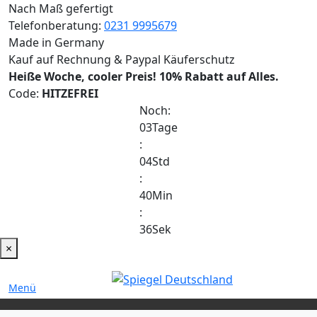
Nach Maß gefertigt
Telefonberatung:
0231 9995679
Made in Germany
Kauf auf Rechnung & Paypal Käuferschutz
Heiße Woche, cooler Preis!
10% Rabatt auf Alles.
Code:
HITZEFREI
Noch:
03
Tage
:
04
Std
:
40
Min
:
36
Sek
×
Menü