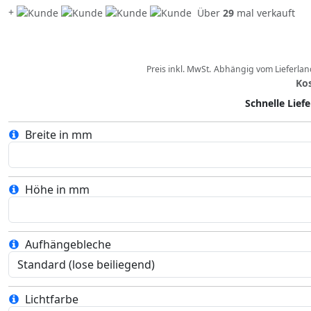
+
Über
29
mal verkauft
Preis inkl. MwSt.
Abhängig vom
Lieferla
Ko
Schnelle Lief
Breite in mm
Höhe in mm
Aufhängebleche
Lichtfarbe