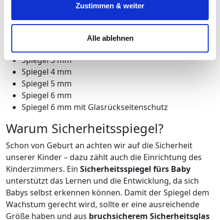
schnell passiert ein Missgeschick und ein
Zustimmen & weiter
Sie in die Verarbeitung Ihrer personenbezogenen Daten
herkömmlicher Spiegel bricht. Wir von Spiegel-
zu den genannten Zwecken ein.
Deutschland bieten
Sicherheitsspiegel
zur
Alle ablehnen
individuellen Gestaltung in folgenden Stärken:
Ihre Einwilligung können Sie jederzeit mit Wirkung für die
Zukunft widerrufen. Am einfachsten ist es, wenn Sie dazu
Spiegel 3 mm
unter "Cookies" Ihre getroffene Auswahl anpassen. Durch
Spiegel 4 mm
den Widerruf der Einwilligung wird die vorherige
Spiegel 5 mm
Verarbeitung nicht berührt.
Spiegel 6 mm
Spiegel 6 mm mit Glasrückseitenschutz
Impressum
|
Datenschutz
Warum Sicherheitsspiegel?
Schon von Geburt an achten wir auf die Sicherheit
unserer Kinder – dazu zählt auch die Einrichtung des
Kinderzimmers. Ein
Sicherheitsspiegel fürs Baby
unterstützt das Lernen und die Entwicklung, da sich
Babys selbst erkennen können. Damit der Spiegel dem
Wachstum gerecht wird, sollte er eine ausreichende
Größe haben und aus
bruchsicherem Sicherheitsglas