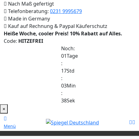
Nach Maß gefertigt
Telefonberatung:
0231 9995679
Made in Germany
Kauf auf Rechnung & Paypal Käuferschutz
Heiße Woche, cooler Preis!
10% Rabatt auf Alles.
Code:
HITZEFREI
Noch:
01
Tage
:
17
Std
:
03
Min
:
38
Sek
×
Menü