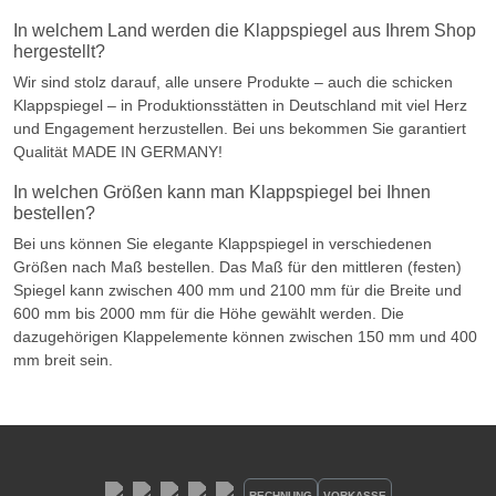
In welchem Land werden die Klappspiegel aus Ihrem Shop
hergestellt?
Wir sind stolz darauf, alle unsere Produkte – auch die schicken
Klappspiegel – in Produktionsstätten in Deutschland mit viel Herz
und Engagement herzustellen. Bei uns bekommen Sie garantiert
Qualität MADE IN GERMANY!
In welchen Größen kann man Klappspiegel bei Ihnen
bestellen?
Bei uns können Sie elegante Klappspiegel in verschiedenen
Größen nach Maß bestellen. Das Maß für den mittleren (festen)
Spiegel kann zwischen 400 mm und 2100 mm für die Breite und
600 mm bis 2000 mm für die Höhe gewählt werden. Die
dazugehörigen Klappelemente können zwischen 150 mm und 400
mm breit sein.
RECHNUNG
VORKASSE