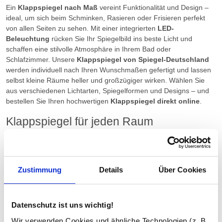
Ein
Klappspiegel nach Maß
vereint Funktionalität und Design –
ideal, um sich beim Schminken, Rasieren oder Frisieren perfekt
von allen Seiten zu sehen. Mit einer integrierten
LED-
Beleuchtung
rücken Sie Ihr Spiegelbild ins beste Licht und
schaffen eine stilvolle Atmosphäre in Ihrem Bad oder
Schlafzimmer. Unsere
Klappspiegel von Spiegel-Deutschland
werden individuell nach Ihren Wunschmaßen gefertigt und lassen
selbst kleine Räume heller und großzügiger wirken. Wählen Sie
aus verschiedenen Lichtarten, Spiegelformen und Designs – und
bestellen Sie Ihren hochwertigen
Klappspiegel direkt online
.
Klappspiegel für jeden Raum
Spieglein, Spieglein an der Wand, wer ist die Schönste im ganzen
Land? Unsere beleuchteten und klappbaren Spiegel mit LED
Beleuchtung sind nicht nur für das Bad geeignet, auch im
Schlafzimmer, im Bereich der Garderobe oder im Ankleidezimmer
Zustimmung
Details
Über Cookies
sind Klappspiegel mit LED eine Bereicherung. Es steht nicht nur
die Zweckmäßigkeit an erster Stelle, sondern auch das Ambiente
in dem sich jeder wohlfühlen möchte. Jeder Spiegel ist daher ein
Datenschutz ist uns wichtig!
bewundernswertes Kunstwerk, wie ein Gemälde, welches den
Wir verwenden Cookies und ähnliche Technologien (z. B.
Raum schmückt.