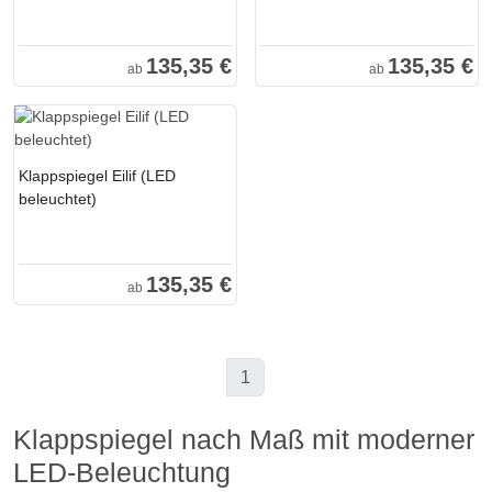
135,35 €
135,35 €
ab
ab
Klappspiegel Eilif (LED
beleuchtet)
135,35 €
ab
1
Klappspiegel nach Maß mit moderner
LED-Beleuchtung