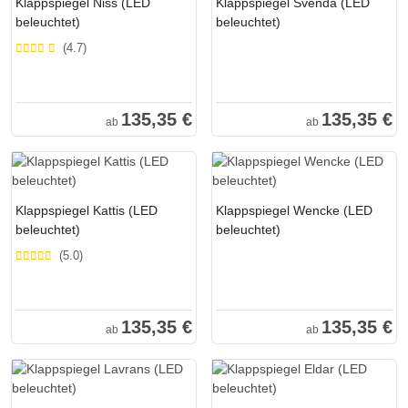
Klappspiegel Niss (LED
Klappspiegel Svenda (LED
beleuchtet)
beleuchtet)
(4.7)
135,35 €
135,35 €
ab
ab
Klappspiegel Kattis (LED
Klappspiegel Wencke (LED
beleuchtet)
beleuchtet)
(5.0)
135,35 €
135,35 €
ab
ab