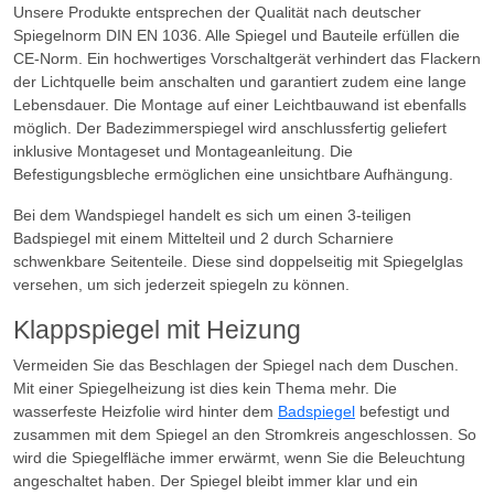
Unsere Produkte entsprechen der Qualität nach deutscher
Spiegelnorm DIN EN 1036. Alle Spiegel und Bauteile erfüllen die
CE-Norm. Ein hochwertiges Vorschaltgerät verhindert das Flackern
der Lichtquelle beim anschalten und garantiert zudem eine lange
Lebensdauer. Die Montage auf einer Leichtbauwand ist ebenfalls
möglich. Der Badezimmerspiegel wird anschlussfertig geliefert
inklusive Montageset und Montageanleitung. Die
Befestigungsbleche ermöglichen eine unsichtbare Aufhängung.
Bei dem Wandspiegel handelt es sich um einen 3-teiligen
Badspiegel mit einem Mittelteil und 2 durch Scharniere
schwenkbare Seitenteile. Diese sind doppelseitig mit Spiegelglas
versehen, um sich jederzeit spiegeln zu können.
Klappspiegel mit Heizung
Vermeiden Sie das Beschlagen der Spiegel nach dem Duschen.
Mit einer Spiegelheizung ist dies kein Thema mehr. Die
wasserfeste Heizfolie wird hinter dem
Badspiegel
befestigt und
zusammen mit dem Spiegel an den Stromkreis angeschlossen. So
wird die Spiegelfläche immer erwärmt, wenn Sie die Beleuchtung
angeschaltet haben. Der Spiegel bleibt immer klar und ein