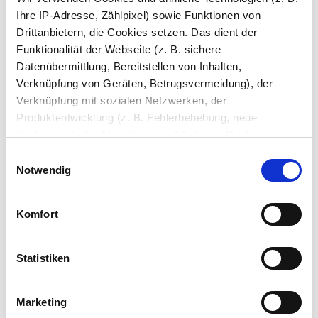
Ihre IP-Adresse, Zählpixel) sowie Funktionen von
Klappspiegel für tolle Raumeffekte
Drittanbietern, die Cookies setzen. Das dient der
Funktionalität der Webseite (z. B. sichere
Mit dem optimal angepassten Klappspiegel, schaffen Sie
Raumeffekte. Darüber hinaus wirkt die Räumlichkeit optisch größer
Datenübermittlung, Bereitstellen von Inhalten,
und wesentlich heller, was besonders bei kleinen Räumen zum
Verknüpfung von Geräten, Betrugsvermeidung), der
Tragen kommt. Unsere hochwertigen Spiegelprodukte und
Verknüpfung mit sozialen Netzwerken, der
Wohnaccessoires erfüllen dabei stets höchste Qualitätsansprüche.
Produktentwicklung (z. B. Fehlerbehebung, neue
Somit tragen wir mit unseren Produkten zu Ihrem ganz
Funktionen), der Abrechnung mit Autoren, Content-
persönlichen Wohlgefühl in Ihrem Zuhause bei.
Lieferanten und Partnern, der Analyse und Performance
Einwilligungsauswahl
Ihr Klappspiegel - unser Qualitätssiegel
(z. B. Ladezeiten, personalisierte Inhalte,
Notwendig
Inhaltsmessungen) oder dem Marketing (z. B.
Die Feuchtraum und Badezimmer geeigneten Kristallspiegel sind
Bereitstellung und Messen von Anzeigen, personalisierte
6mm dick, mit hochglanzpolierten Kanten und auf Wunsch mit
Komfort
Anzeigen, Retargeting).
Facettenschliff versehen. Die Seitenflügel sind beweglich und bis
zu 60° klappbar. Auf der Rückseitig befinden sich satinierte
Leuchtfelder, wobei die Leuchtmittel hinter die satinierten Flächen
Die Einzelheiten können Sie unter Datenschutz
Statistiken
montiert werden, so dass die Spiegelfläche in ein gleichmäßig
nachlesen. Über den Link "Cookies" am Seitenende
weiches Licht getaucht wird. Der Abstand zur Wand beträgt ca.
können Sie mehr über die eingesetzten Technologien und
30mm. Die Ware wird mit Netzanschluss fertig geliefert. Die
Marketing
Partner erfahren und die von Ihnen gewünschten
Herstellung erfolgt in Deutschland und ist ein Qualitätsprodukt aus