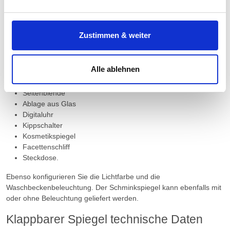
Einstellungen vornehmen.
eigener Produktion. Der versicherte Versand erfolgt durch eine
Spedition unseres Vertrauens.
Indem Sie auf den Button "Zustimmen" klicken, willigen
Das Zubehör
Zustimmen & weiter
Sie in die Verarbeitung Ihrer personenbezogenen Daten
zu den genannten Zwecken ein.
Die Größe des Spiegels wählen Sie im Konfigurator selbst, ebenso
das Leuchtdesign und die Seitenspiegelbreite. Sonderwünsche
Alle ablehnen
können wie folgt geliefert werden:
Ihre Einwilligung können Sie jederzeit mit Wirkung für die
Zukunft widerrufen. Am einfachsten ist es, wenn Sie dazu
Seitenblende
unter "Cookies" Ihre getroffene Auswahl anpassen. Durch
Ablage aus Glas
den Widerruf der Einwilligung wird die vorherige
Digitaluhr
Kippschalter
Verarbeitung nicht berührt.
Kosmetikspiegel
Facettenschliff
Impressum
|
Datenschutz
Steckdose.
Ebenso konfigurieren Sie die Lichtfarbe und die
Waschbeckenbeleuchtung. Der Schminkspiegel kann ebenfalls mit
oder ohne Beleuchtung geliefert werden.
Klappbarer Spiegel technische Daten