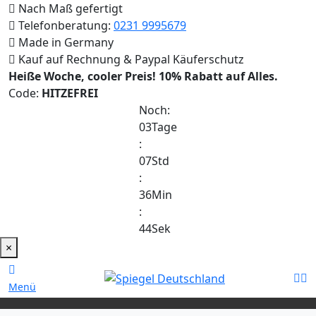
Nach Maß gefertigt
Telefonberatung:
0231 9995679
Made in Germany
Kauf auf Rechnung & Paypal Käuferschutz
Heiße Woche, cooler Preis!
10% Rabatt auf Alles.
Code:
HITZEFREI
Noch:
03
Tage
:
07
Std
:
36
Min
:
44
Sek
×
Menü