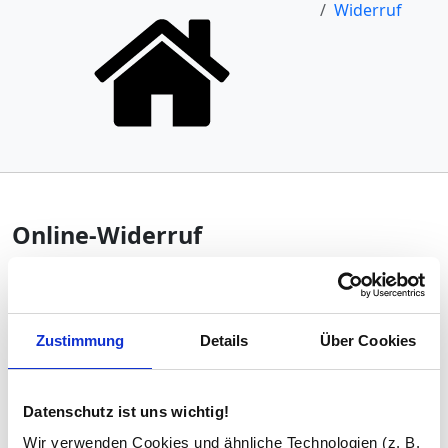
Widerruf
Online-Widerruf
Nutzen Sie dieses Formular, um Ihr gesetzliches
Widerrufsrecht auszuüben. Nach dem
Bestätigen des
Widerrufs
erhalten Sie eine Eingangsbestätigung per E-
Zustimmung
Details
Über Cookies
Mail.
Datenschutz ist uns wichtig!
Hinweis: Individuell angefertigte Spiegel
(Maßanfertigungen, kundenspezifische
Wir verwenden Cookies und ähnliche Technologien (z. B.