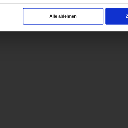
jederzeit mit Wirkung für die Zukunft widerrufen. Am einfachsten
Alle ablehnen
swahl anpassen. Durch den Widerruf der Einwilligung wird die vor