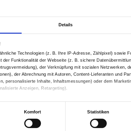
Details
!
nliche Technologien (z. B. Ihre IP-Adresse, Zählpixel) sowie Fu
 der Funktionalität der Webseite (z. B. sichere Datenübermittlung
trugsvermeidung), der Verknüpfung mit sozialen Netzwerken, de
onen), der Abrechnung mit Autoren, Content-Lieferanten und Par
n, personalisierte Inhalte, Inhaltsmessungen) oder dem Marketing
lisierte Anzeigen, Retargeting).
 unter Datenschutz nachlesen. Über den Link "Cookies" am Sei
en und Partner erfahren und die von Ihnen gewünschten Einstell
Komfort
Statistiken
stimmen" klicken, willigen Sie in die Verarbeitung Ihrer perso