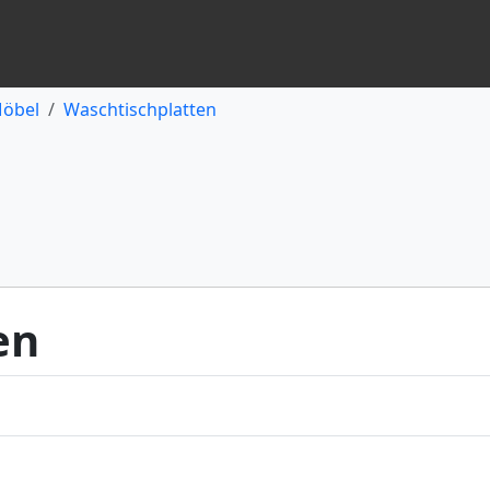
öbel
Waschtischplatten
en