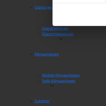
Glastüren
Ihre Einwilligung können Sie 
"Cookies" Ihre getroffene Au
berührt.
Glasdrehtüren
Impressum
|
Datenschutz
Glasschiebetüren
Klimaanlagen
Mobile Klimaanlagen
Split-Klimaanlagen
Zubehör