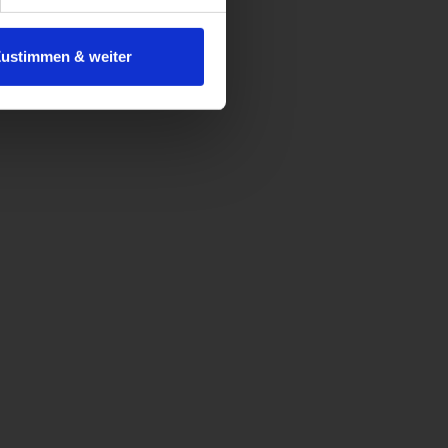
 ist es, wenn Sie dazu unter
Zustimmen & weiter
herige Verarbeitung nicht