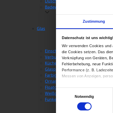
Duschwand
Badewannenaufsatz
Zustimmung
Glas
Datenschutz ist uns wichtig
Wir verwenden Cookies und äh
Einscheiben-Sicherheitsglas (ESG)
die Cookies setzen. Das dient
Verbund-Sicherheitsglas (VSG)
Verknüpfung von Geräten, Be
Küchenrückwand Glas
Fehlerbehebung, neue Funkti
Glasplatten für Tische
Performance (z. B. Ladezeite
Farbiges Glas
Messen von Anzeigen, persona
Ornamentglas
Floatglas
Die Einzelheiten können Sie
Einwilligungsauswahl
Weißglas
die eingesetzten Technologi
Notwendig
Funkenschutzplatten
Indem Sie auf den Button "Zu
genannten Zwecken ein.