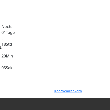
Noch:
01
Tage
:
18
Std
I
:
20
Min
:
05
Sek
Warenkorb
Konto