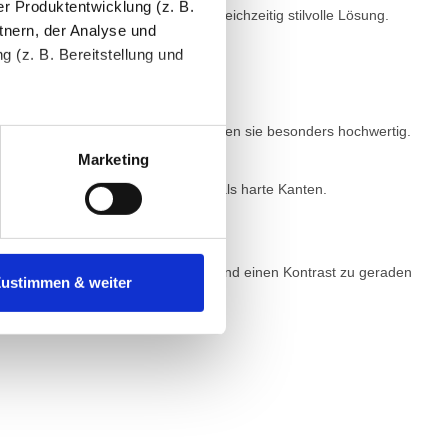
r Produktentwicklung (z. B.
entsteht eine funktionale und gleichzeitig stilvolle Lösung.
tnern, der Analyse und
 (z. B. Bereitstellung und
tenende können Sie mehr über
t über Sideboard oder Konsole wirken sie besonders hochwertig.
ungen vornehmen.
Marketing
ische Formen wirken hier ruhiger als harte Kanten.
nenbezogenen Daten zu den
 ist es, wenn Sie dazu unter
m Räume weicher wirken zu lassen und einen Kontrast zu geraden
Zustimmen & weiter
herige Verarbeitung nicht