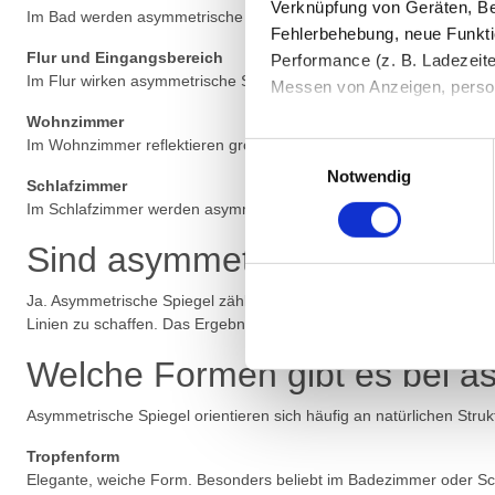
Verknüpfung von Geräten, Be
Im Bad werden asymmetrische Spiegel häufig als moderner Badspiege
Fehlerbehebung, neue Funkti
Flur und Eingangsbereich
Performance (z. B. Ladezeite
Im Flur wirken asymmetrische Spiegel wie ein dekoratives Wandobj
Messen von Anzeigen, persona
Wohnzimmer
Die Einzelheiten können Sie
Im Wohnzimmer reflektieren größere asymmetrische Wandspiegel da
Einwilligungsauswahl
die eingesetzten Technologi
Notwendig
Schlafzimmer
Im Schlafzimmer werden asymmetrische Spiegel häufig als Ganzkörp
Indem Sie auf den Button "Zu
genannten Zwecken ein.
Sind asymmetrische Spiegel
Ihre Einwilligung können Sie 
Ja. Asymmetrische Spiegel zählen zu den wichtigen Trends im mod
Linien zu schaffen. Das Ergebnis ist ein harmonisches Gesamtbild, da
"Cookies" Ihre getroffene Au
berührt.
Welche Formen gibt es bei a
Impressum
|
Datenschutz
Asymmetrische Spiegel orientieren sich häufig an natürlichen Stru
Tropfenform
Elegante, weiche Form. Besonders beliebt im Badezimmer oder Sc