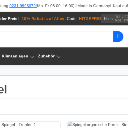
tung:
0231 9995679
(Mo–Fr 08:00–16:00)
Made in Germany
Kauf au
01
2
:
ler Preis!
10% Rabatt auf Alles.
Code:
HITZEFREI
Noch:
TAGE
ST
Klimaanlagen
Zubehör
el