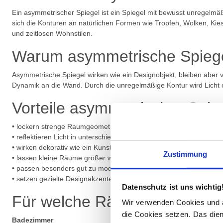
Ein asymmetrischer Spiegel ist ein Spiegel mit bewusst unregelmäß
sich die Konturen an natürlichen Formen wie Tropfen, Wolken, Kie
und zeitlosen Wohnstilen.
Warum asymmetrische Spiegel
Asymmetrische Spiegel wirken wie ein Designobjekt, bleiben aber v
Dynamik an die Wand. Durch die unregelmäßige Kontur wird Licht of
Vorteile asymmetrischer Spie
• lockern strenge Raumgeometrien auf
• reflektieren Licht in unterschiedliche Richtungen
• wirken dekorativ wie ein Kunstobjekt
Zustimmung
• lassen kleine Räume größer wirken
• passen besonders gut zu modernen Interior Trends
• setzen gezielte Designakzente an der Wand
Datenschutz ist uns wichtig
Für welche Räume eignen sic
Wir verwenden Cookies und äh
die Cookies setzen. Das dient
Badezimmer