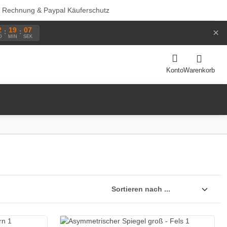
f Rechnung & Paypal Käuferschutz
2
19
06
×
:
:
D
MIN
SEK
Warenkorb
Konto