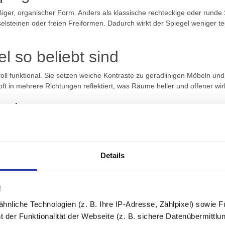
iger, organischer Form. Anders als klassische rechteckige oder runde S
selsteinen oder freien Freiformen. Dadurch wirkt der Spiegel weniger
 so beliebt sind
oll funktional. Sie setzen weiche Kontraste zu geradlinigen Möbeln un
t in mehrere Richtungen reflektiert, was Räume heller und offener wi
gel
Details
!
h asymmetrische Spiegel
nliche Technologien (z. B. Ihre IP-Adresse, Zählpixel) sowie Fu
 der Funktionalität der Webseite (z. B. sichere Datenübermittlung