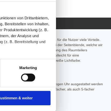
ferschutz
nktionen von Drittanbietern,
, Bereitstellen von Inhalten,
r Produktentwicklung (z. B.
tnern, der Analyse und
omfortabel einzusetzen, hat dies für die Nutzer viele Vorteile.
 (z. B. Bereitstellung und
e sich schon einig sein und auch bei der Seitenblende, welche wir
n samtigen Schein der Innenbeleuchtung des Raumteilers
e oder klare Glasablage und dazu vielleicht für eine
tenende können Sie mehr über
 Pink oder statt warmweiß die kaltweiße Lichtfarbe.
ungen vornehmen.
Marketing
nenbezogenen Daten zu den
e der
Raumteiler Idee
mit einer analogen Uhr ausgestattet werden
ch ohne zur Auswahl steht und in 3-facher, als auch 5-facher
 ist es, wenn Sie dazu unter
Zustimmen & weiter
herige Verarbeitung nicht