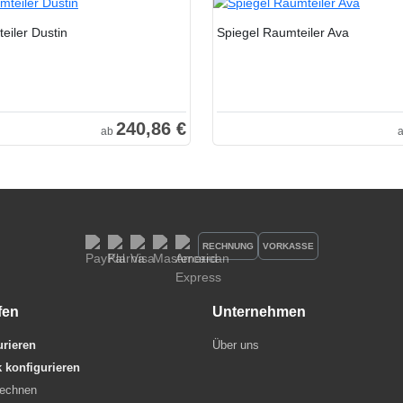
eiler Dustin
Spiegel Raumteiler Ava
240,86 €
ab
RECHNUNG
VORKASSE
fen
Unternehmen
urieren
Über uns
 konfigurieren
rechnen