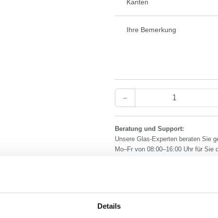
Kanten
Ihre Bemerkung
Beratung und Support:
Unsere Glas-Experten beraten Sie g
Mo–Fr von 08:00–16:00 Uhr für Sie 
Details
✔
Kostenloser Versand
in Deutsch
✔
Made in Germany
- Fertigung in 