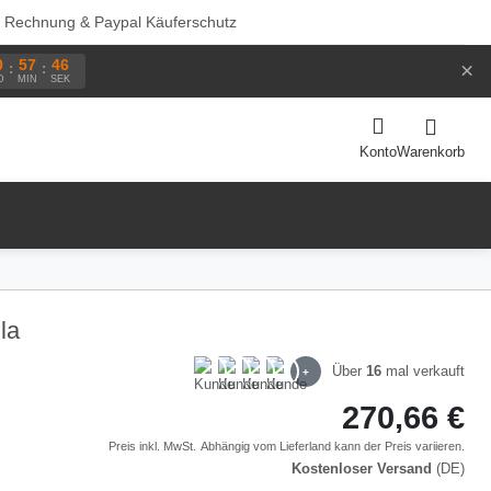
f Rechnung & Paypal Käuferschutz
0
57
45
×
:
:
D
MIN
SEK
Warenkorb
Konto
la
Über
16
mal verkauft
+
270,66 €
Preis inkl. MwSt.
Abhängig vom
Lieferland
kann der Preis variieren.
Kostenloser Versand
(DE)