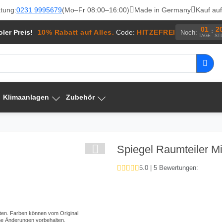
tung:
0231 9995679
(Mo–Fr 08:00–16:00)
Made in Germany
Kauf au
01
2
:
ler Preis!
10% Rabatt auf Alles.
Code:
HITZEFREI
Noch:
TAGE
ST
Klimaanlagen
Zubehör
Spiegel Raumteiler Mi
5.0 | 5 Bewertungen: