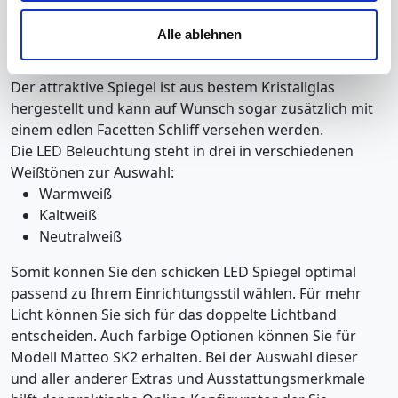
rechts oder links wählen.
zu den genannten Zwecken ein.
Die moderne LED Beleuchtung wirkt ausschließlich
Alle ablehnen
indirekt, d.h. die dahinterliegende Wand wird
Ihre Einwilligung können Sie jederzeit mit Wirkung für die
wunderschön angeleuchtet.
Zukunft widerrufen. Am einfachsten ist es, wenn Sie dazu
Der attraktive Spiegel ist aus bestem Kristallglas
unter "Cookies" Ihre getroffene Auswahl anpassen. Durch
hergestellt und kann auf Wunsch sogar zusätzlich mit
den Widerruf der Einwilligung wird die vorherige
einem edlen Facetten Schliff versehen werden.
Verarbeitung nicht berührt.
Die LED Beleuchtung steht in drei in verschiedenen
Weißtönen zur Auswahl:
Impressum
|
Datenschutz
Warmweiß
Kaltweiß
Neutralweiß
Somit können Sie den schicken LED Spiegel optimal
passend zu Ihrem Einrichtungsstil wählen. Für mehr
Licht können Sie sich für das doppelte Lichtband
entscheiden. Auch farbige Optionen können Sie für
Modell Matteo SK2 erhalten. Bei der Auswahl dieser
und aller anderer Extras und Ausstattungsmerkmale