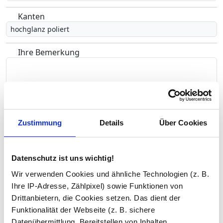
Kanten
hochglanz poliert
Ihre Bemerkung
Zustimmung
Details
Über Cookies
In den Warenkorb
Datenschutz ist uns wichtig!
Beratung und Support:
Wir verwenden Cookies und ähnliche Technologien (z. B.
Unsere Glas-Experten beraten Sie gern kostenlos per
E-Mail
Ihre IP-Adresse, Zählpixel) sowie Funktionen von
oder Telefon unter
02 31 / 999 56 79
. Wir sind Mo–Fr von
Drittanbietern, die Cookies setzen. Das dient der
08:00–16:00 Uhr für Sie da.
Funktionalität der Webseite (z. B. sichere
Datenübermittlung, Bereitstellen von Inhalten,