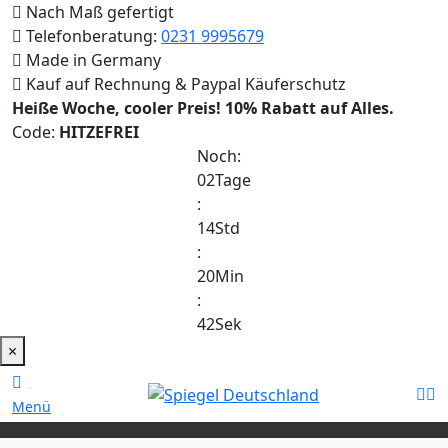
Nach Maß gefertigt
Telefonberatung:
0231 9995679
Made in Germany
Kauf auf Rechnung & Paypal Käuferschutz
Heiße Woche, cooler Preis!
10% Rabatt auf Alles.
Code:
HITZEFREI
Noch:
02
Tage
:
14
Std
:
20
Min
:
41
Sek
×
Menü