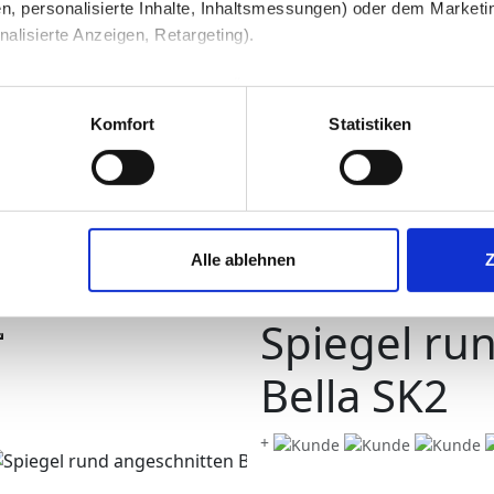
n, personalisierte Inhalte, Inhaltsmessungen) oder dem Marketing
lisierte Anzeigen, Retargeting).
 unter Datenschutz nachlesen. Über den Link "Cookies" am Sei
piegel
Runde Spiegel
en und Partner erfahren und die von Ihnen gewünschten Einstell
Komfort
Statistiken
stimmen" klicken, willigen Sie in die Verarbeitung Ihrer perso
jederzeit mit Wirkung für die Zukunft widerrufen. Am einfachsten
Alle ablehnen
swahl anpassen. Durch den Widerruf der Einwilligung wird die vor
Spiegel ru
Bella SK2
+