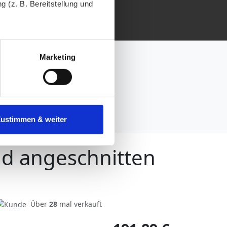
 (z. B. Bereitstellung und
tenende können Sie mehr über
ungen vornehmen.
Marketing
nenbezogenen Daten zu den
 ist es, wenn Sie dazu unter
Zustimmen & weiter
herige Verarbeitung nicht
nd angeschnitten
Über
28
mal verkauft