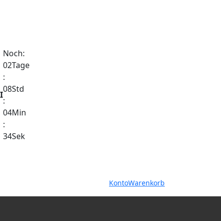
Noch:
02
Tage
:
08
Std
I
:
04
Min
:
33
Sek
Warenkorb
Konto