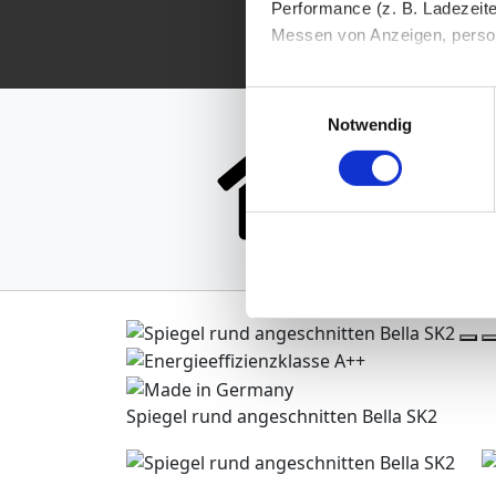
Performance (z. B. Ladezeite
Messen von Anzeigen, persona
Die Einzelheiten können Sie
Einwilligungsauswahl
S
die eingesetzten Technologi
Notwendig
Indem Sie auf den Button "Zu
genannten Zwecken ein.
Ihre Einwilligung können Sie 
"Cookies" Ihre getroffene Au
berührt.
Impressum
|
Datenschutz
Spiegel rund angeschnitten Bella SK2