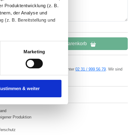
r Produktentwicklung (z. B.
tnern, der Analyse und
 (z. B. Bereitstellung und
tenende können Sie mehr über
In den Warenkorb
ungen vornehmen.
Marketing
nenbezogenen Daten zu den
ern kostenlos per
E-Mail
oder Telefon unter
02 31 / 999 56 79
. Wir sind
da.
 ist es, wenn Sie dazu unter
Zustimmen & weiter
herige Verarbeitung nicht
land
eigener Produktion
ferschutz