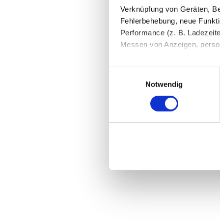
Verknüpfung von Geräten, Be
Fehlerbehebung, neue Funkti
Performance (z. B. Ladezeite
Messen von Anzeigen, persona
Die Einzelheiten können Sie
Einwilligungsauswahl
die eingesetzten Technologi
Notwendig
Indem Sie auf den Button "Zu
genannten Zwecken ein.
Ihre Einwilligung können Sie 
"Cookies" Ihre getroffene Au
berührt.
Impressum
|
Datenschutz