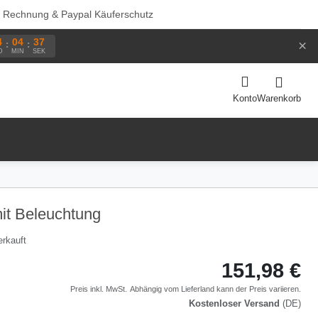
f Rechnung & Paypal Käuferschutz
4
04
36
×
:
:
D
MIN
SEK
Warenkorb
Konto
it Beleuchtung
erkauft
151,98 €
Preis inkl. MwSt.
Abhängig vom
Lieferland
kann der Preis variieren.
Kostenloser Versand
(DE)