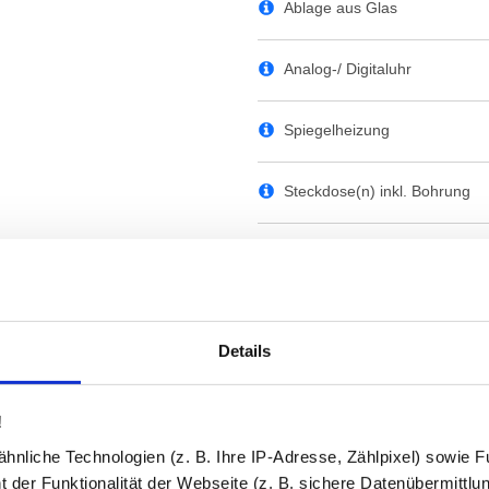
Ablage aus Glas
Analog-/ Digitaluhr
Spiegelheizung
Steckdose(n) inkl. Bohrung
Schminkspiegel
Bluetooth Lautsprecher
Details
Versiegelung
!
Kanten
nliche Technologien (z. B. Ihre IP-Adresse, Zählpixel) sowie Fu
 der Funktionalität der Webseite (z. B. sichere Datenübermittlung