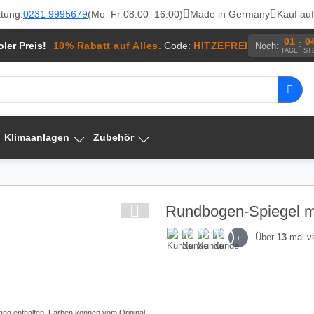
tung:
0231 9995679
(Mo–Fr 08:00–16:00)
Made in Germany
Kauf au
01
0
:
ler Preis!
10% Rabatt auf Alles.
Code:
HITZEFREI
Noch:
TAGE
ST
Klimaanlagen
Zubehör
Rundbogen-Spiegel m
Über
13
mal v
+