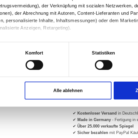
Ihre Bemerkung
trugsvermeidung), der Verknüpfung mit sozialen Netzwerken, de
onen), der Abrechnung mit Autoren, Content-Lieferanten und Par
n, personalisierte Inhalte, Inhaltsmessungen) oder dem Marketing
lisierte Anzeigen, Retargeting).
 unter Datenschutz nachlesen. Über den Link "Cookies" am Sei
en und Partner erfahren und die von Ihnen gewünschten Einstell
Komfort
Statistiken
stimmen" klicken, willigen Sie in die Verarbeitung Ihrer perso
Beratung und Support:
Unsere Glas-Experten beraten Sie g
Mo–Fr von 08:00–16:00 Uhr für Sie 
jederzeit mit Wirkung für die Zukunft widerrufen. Am einfachsten
Alle ablehnen
swahl anpassen. Durch den Widerruf der Einwilligung wird die vor
✔
Kostenloser Versand
in Deutsch
✔
Made in Germany
- Fertigung in 
✔
Über 25.000 verkaufte Spiegel
✔
Sicher bezahlen
mit PayPal Käu