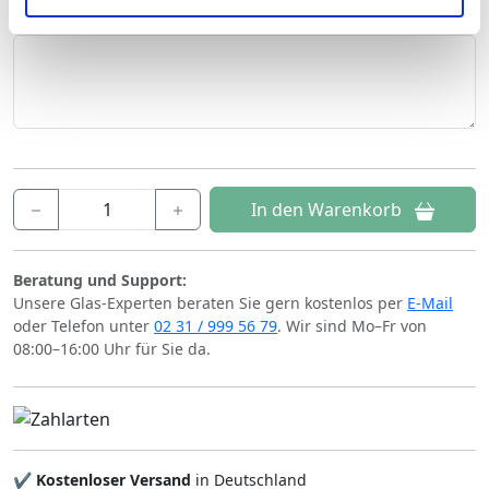
Ihre Einwilligung können Sie jederzeit mit Wirkung für die
Ihre Bemerkung
Zukunft widerrufen. Am einfachsten ist es, wenn Sie dazu
unter "Cookies" Ihre getroffene Auswahl anpassen. Durch
den Widerruf der Einwilligung wird die vorherige
Verarbeitung nicht berührt.
Impressum
|
Datenschutz
In den Warenkorb
Beratung und Support:
Unsere Glas-Experten beraten Sie gern kostenlos per
E-Mail
oder Telefon unter
02 31 / 999 56 79
. Wir sind Mo–Fr von
08:00–16:00 Uhr für Sie da.
✔
Kostenloser Versand
in Deutschland