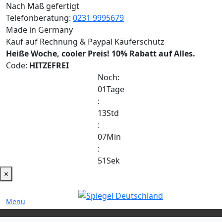
Nach Maß gefertigt
Telefonberatung:
0231 9995679
Made in Germany
Kauf auf Rechnung & Paypal Käuferschutz
Heiße Woche, cooler Preis!
10% Rabatt auf Alles.
Code:
HITZEFREI
Noch:
01
Tage
:
13
Std
:
07
Min
:
51
Sek
×
Menü