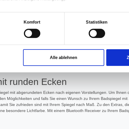
✔
Über 25.000 verkaufte Spiegel
✔
Sicher bezahlen
mit PayPal Käu
 unter Datenschutz nachlesen. Über den Link "Cookies" am Sei
en und Partner erfahren und die von Ihnen gewünschten Einstell
Komfort
Statistiken
 Downloads
Bewertungen
stimmen" klicken, willigen Sie in die Verarbeitung Ihrer perso
jederzeit mit Wirkung für die Zukunft widerrufen. Am einfachsten
Alle ablehnen
swahl anpassen. Durch den Widerruf der Einwilligung wird die vor
mit runden Ecken
iegel mit abgerundeten Ecken nach eigenen Vorstellungen. Um Ihnen die
 den Möglichkeiten und falls Sie einen Wunsch zu Ihrem Badspiegel mit 
damit Sie zufrieden sind mit Ihrem Spiegel nach Maß. Zu den Extras, 
 eine besondere Lichtfarbe. Mit einem Bluetooth Receiver zu Ihrem Bad