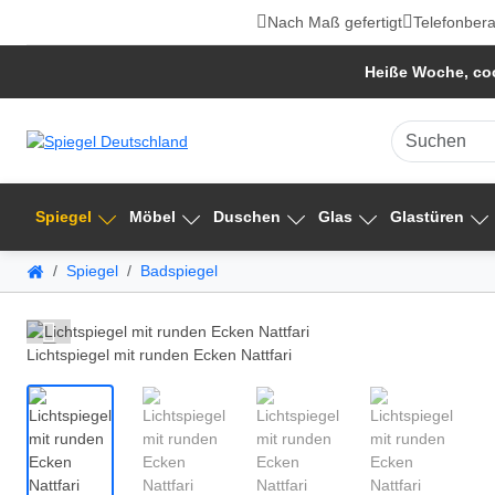
Nach Maß gefertigt
Telefonbera
Heiße Woche, coo
Spiegel
Möbel
Duschen
Glas
Glastüren
Spiegel
Badspiegel
Lichtspiegel mit runden Ecken Nattfari