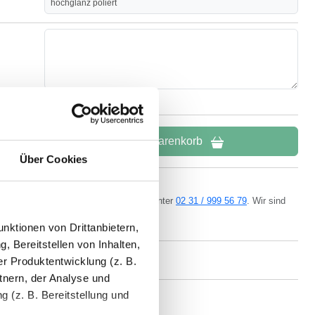
hochglanz poliert
In den Warenkorb
Über Cookies
ern kostenlos per
E-Mail
oder Telefon unter
02 31 / 999 56 79
. Wir sind
da.
nktionen von Drittanbietern,
, Bereitstellen von Inhalten,
r Produktentwicklung (z. B.
tnern, der Analyse und
 (z. B. Bereitstellung und
land
eigener Produktion