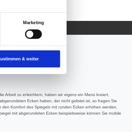
ferschutz
tenende können Sie mehr über
ungen vornehmen.
Marketing
nenbezogenen Daten zu den
 ist es, wenn Sie dazu unter
Zustimmen & weiter
herige Verarbeitung nicht
 Arbeit zu erleichtern, haben wir eigens ein Menü kreiert,
abgerundeten Ecken haben, der nicht gelistet ist, so fragen Sie
die den Komfort des Spiegels mit runden Ecken erhöhen werden,
spiegel mit abgerundeten Ecken beispielsweise können Sie mobile