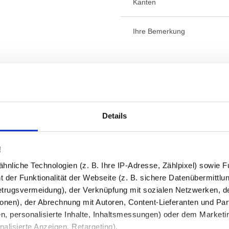
Kanten
Ihre Bemerkung
Details
Beratung und Support:
Unsere Glas-Experten beraten Sie g
!
Mo–Fr von 08:00–16:00 Uhr für Sie 
nliche Technologien (z. B. Ihre IP-Adresse, Zählpixel) sowie Fu
 der Funktionalität der Webseite (z. B. sichere Datenübermittlung
trugsvermeidung), der Verknüpfung mit sozialen Netzwerken, de
onen), der Abrechnung mit Autoren, Content-Lieferanten und Par
n, personalisierte Inhalte, Inhaltsmessungen) oder dem Marketing
✔
Kostenloser Versand
in Deutsch
lisierte Anzeigen, Retargeting).
✔
Made in Germany
- Fertigung in 