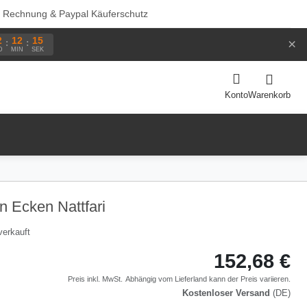
f Rechnung & Paypal Käuferschutz
2
12
14
×
:
:
D
MIN
SEK
Warenkorb
Konto
n Ecken Nattfari
verkauft
152,68 €
Preis inkl. MwSt.
Abhängig vom
Lieferland
kann der Preis variieren.
Kostenloser Versand
(DE)