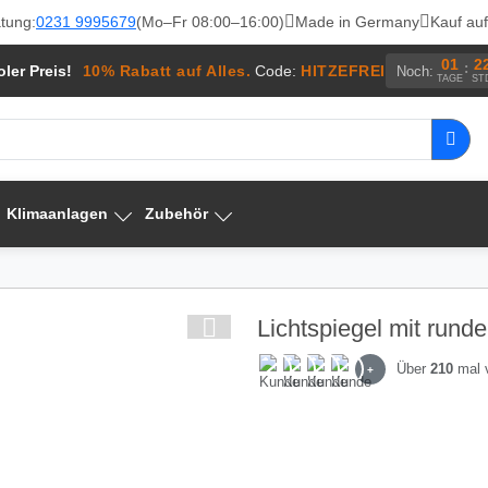
tung:
0231 9995679
(Mo–Fr 08:00–16:00)
Made in Germany
Kauf au
01
2
:
ler Preis!
10% Rabatt auf Alles.
Code:
HITZEFREI
Noch:
TAGE
ST
Klimaanlagen
Zubehör
Lichtspiegel mit runde
Über
210
mal 
+