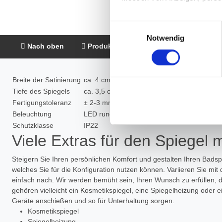
Die Einzelheiten können Sie
Einwilligungsauswahl
die eingesetzten Technologi
Notwendig
Nach oben
Produktbeschreibung
Montage &
Indem Sie auf den Button "Zu
genannten Zwecken ein.
Breite der Satinierung
ca. 4 cm rundherum
Tiefe des Spiegels
ca. 3,5 cm (davon Spiegelglas: 6 mm)
Ihre Einwilligung können Sie 
Fertigungstoleranz
± 2-3 mm
"Cookies" Ihre getroffene Au
Beleuchtung
LED rundherum
berührt.
Schutzklasse
IP22
Viele Extras für den Spiegel 
Impressum
|
Datenschutz
Steigern Sie Ihren persönlichen Komfort und gestalten Ihren Badsp
welches Sie für die Konfiguration nutzen können. Variieren Sie mit
einfach nach. Wir werden bemüht sein, Ihren Wunsch zu erfüllen, 
gehören vielleicht ein Kosmetikspiegel, eine Spiegelheizung oder
Geräte anschießen und so für Unterhaltung sorgen.
Kosmetikspiegel
Spiegelheizung