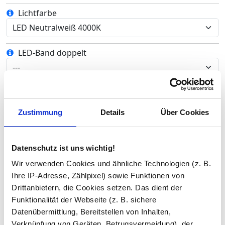
Lichtfarbe
LED-Band doppelt
Sensor/Schalter
Zustimmung
Details
Über Cookies
Seiten-/ Vollverblendung
Datenschutz ist uns wichtig!
Wir verwenden Cookies und ähnliche Technologien (z. B.
Ablage aus Glas
Ihre IP-Adresse, Zählpixel) sowie Funktionen von
Drittanbietern, die Cookies setzen. Das dient der
Funktionalität der Webseite (z. B. sichere
Analog-/ Digitaluhr
Datenübermittlung, Bereitstellen von Inhalten,
Verknüpfung von Geräten, Betrugsvermeidung), der