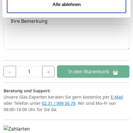
Alle ablehnen
hochglanz poliert
Ihre Einwilligung können Sie jederzeit mit Wirkung für die
Zukunft widerrufen. Am einfachsten ist es, wenn Sie dazu
Ihre Bemerkung
unter "Cookies" Ihre getroffene Auswahl anpassen. Durch
den Widerruf der Einwilligung wird die vorherige
Verarbeitung nicht berührt.
Impressum
|
Datenschutz
In den Warenkorb
Beratung und Support:
Unsere Glas-Experten beraten Sie gern kostenlos per
E-Mail
oder Telefon unter
02 31 / 999 56 79
. Wir sind Mo–Fr von
08:00–16:00 Uhr für Sie da.