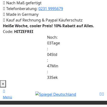
Nach Maß gefertigt
Telefonberatung:
0231 9995679
Made in Germany
Kauf auf Rechnung & Paypal Käuferschutz
Heiße Woche, cooler Preis!
10% Rabatt auf Alles.
Code:
HITZEFREI
Noch:
03
Tage
:
04
Std
:
47
Min
:
32
Sek
×
Menü