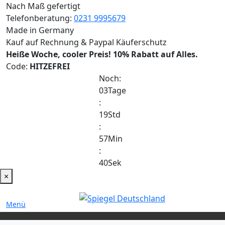
Nach Maß gefertigt
Telefonberatung:
0231 9995679
Made in Germany
Kauf auf Rechnung & Paypal Käuferschutz
Heiße Woche, cooler Preis!
10% Rabatt auf Alles.
Code:
HITZEFREI
Noch:
03
Tage
:
19
Std
:
57
Min
:
39
Sek
×
Menü