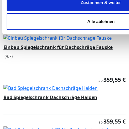
Zustimmen & weiter
Schräge links oder rechts
40 mm Satinierung
Alle ablehnen
172,98 €
ab
Einbau Spiegelschrank für Dachschräge Fauske
(4.7)
359,55 €
ab
Bad Spiegelschrank Dachschräge Halden
359,55 €
ab