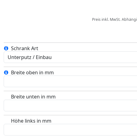
Preis inkl. MwSt.
Abhäng
Schrank Art
Breite oben in mm
Breite unten in mm
Höhe links in mm