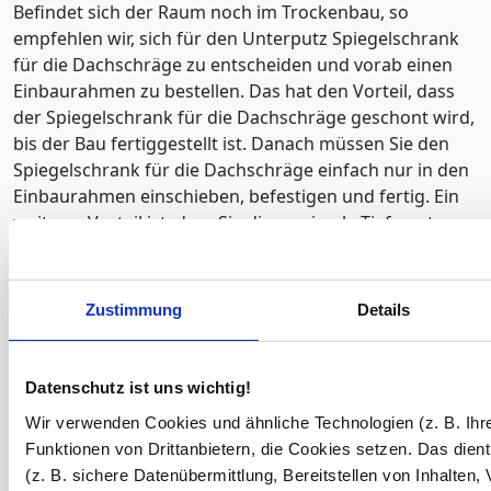
Befindet sich der Raum noch im Trockenbau, so
empfehlen wir, sich für den Unterputz Spiegelschrank
für die Dachschräge zu entscheiden und vorab einen
Einbaurahmen zu bestellen. Das hat den Vorteil, dass
der Spiegelschrank für die Dachschräge geschont wird,
bis der Bau fertiggestellt ist. Danach müssen Sie den
Spiegelschrank für die Dachschräge einfach nur in den
Einbaurahmen einschieben, befestigen und fertig. Ein
weiterer Vorteil ist, dass Sie die maximale Tiefe nutzen
können, von 400 mm, um maximalen Stauraum zu
erhalten. Bei der Variante Aufputz sollte der
Spiegelschrank für die Dachschräge nicht zu tief in den
Zustimmung
Details
Raum reinragen, um nicht störend zu wirken. Falls der
Spiegelschrank für die Dachschräge als Raumteiler
genutzt werden sollte oder frei steht, vergessen Sie
Datenschutz ist uns wichtig!
zum einen nicht die Rückwand mitzubestellen und zum
Wir verwenden Cookies und ähnliche Technologien (z. B. Ihr
anderen nicht die Dekorfarbe.
Funktionen von Drittanbietern, die Cookies setzen. Das dient
Unterputz mit maximaler Tiefe von 400 mm
(z. B. sichere Datenübermittlung, Bereitstellen von Inhalten