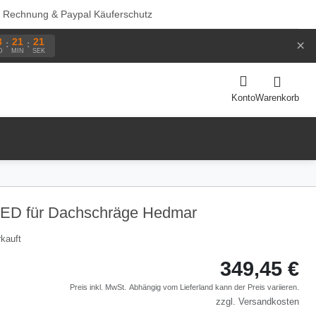
f Rechnung & Paypal Käuferschutz
3
21
21
×
:
:
D
MIN
SEK
Warenkorb
Konto
LED für Dachschräge Hedmar
kauft
349,45 €
Preis inkl. MwSt.
Abhängig vom
Lieferland
kann der Preis variieren.
zzgl.
Versandkosten