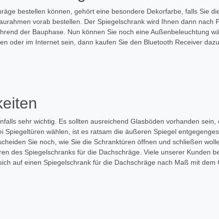
hräge bestellen können, gehört eine besondere Dekorfarbe, falls Sie d
aurahmen vorab bestellen. Der Spiegelschrank wird Ihnen dann nach F
hrend der Bauphase. Nun können Sie noch eine Außenbeleuchtung wäh
n oder im Internet sein, dann kaufen Sie den Bluetooth Receiver dazu
keiten
falls sehr wichtig. Es sollten ausreichend Glasböden vorhanden sein, 
ei Spiegeltüren wählen, ist es ratsam die äußeren Spiegel entgegenges
cheiden Sie noch, wie Sie die Schranktüren öffnen und schließen woll
n des Spiegelschranks für die Dachschräge. Viele unserer Kunden bev
e sich auf einen Spiegelschrank für die Dachschräge nach Maß mit dem