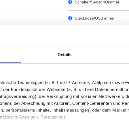
Schalter/Sensor/Dimmer
Steckdose/USB innen
Waschtisch-/ Decken-Beleuc
Schminkspiegel
Details
Bluetooth Lautsprecher
!
nliche Technologien (z. B. Ihre IP-Adresse, Zählpixel) sowie Fu
Ihre Bemerkung
 der Funktionalität der Webseite (z. B. sichere Datenübermittlung
trugsvermeidung), der Verknüpfung mit sozialen Netzwerken, de
onen), der Abrechnung mit Autoren, Content-Lieferanten und Par
n, personalisierte Inhalte, Inhaltsmessungen) oder dem Marketing
lisierte Anzeigen, Retargeting).