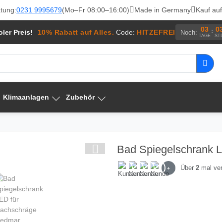
tung:
0231 9995679
(Mo–Fr 08:00–16:00)
Made in Germany
Kauf au
03
0
:
ler Preis!
10% Rabatt auf Alles.
Code:
HITZEFREI
Noch:
TAGE
ST
Klimaanlagen
Zubehör
Bad Spiegelschrank 
Über
2
mal ver
+