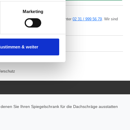
tenende können Sie mehr über
ungen vornehmen.
Marketing
ern kostenlos per
E-Mail
oder Telefon unter
02 31 / 999 56 79
. Wir sind
nenbezogenen Daten zu den
da.
 ist es, wenn Sie dazu unter
Zustimmen & weiter
herige Verarbeitung nicht
eigener Produktion
ferschutz
t denen Sie Ihren Spiegelschrank für die Dachschräge ausstatten