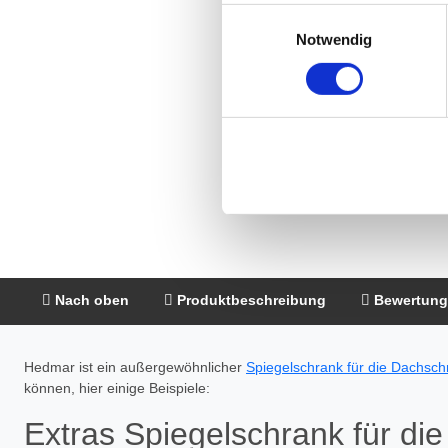
Die Einzelheiten können Sie
Einwilligungsauswahl
die eingesetzten Technologi
Notwendig
Indem Sie auf den Button "Zu
genannten Zwecken ein.
Ihre Einwilligung können Sie 
"Cookies" Ihre getroffene Au
berührt.
Impressum
|
Datenschutz
Nach oben
Produktbeschreibung
Bewertun
Hedmar ist ein außergewöhnlicher
Spiegelschrank für die Dachsc
können, hier einige Beispiele:
Extras Spiegelschrank für di