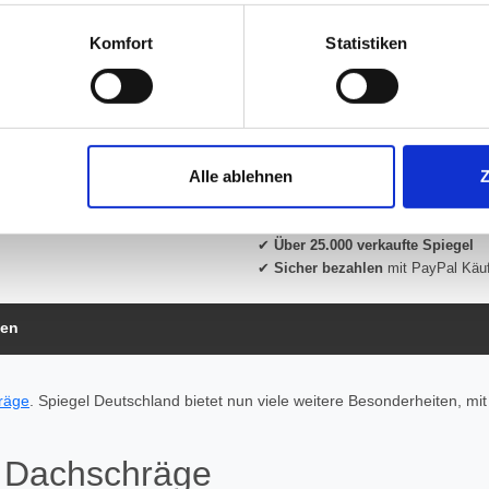
 unter Datenschutz nachlesen. Über den Link "Cookies" am Sei
en und Partner erfahren und die von Ihnen gewünschten Einstell
Komfort
Statistiken
Beratung und Support:
Unsere Glas-Experten beraten Sie g
stimmen" klicken, willigen Sie in die Verarbeitung Ihrer perso
Mo–Fr von 08:00–16:00 Uhr für Sie 
jederzeit mit Wirkung für die Zukunft widerrufen. Am einfachsten
Alle ablehnen
swahl anpassen. Durch den Widerruf der Einwilligung wird die vor
✔
Made in Germany
- Fertigung in 
✔
Über 25.000 verkaufte Spiegel
✔
Sicher bezahlen
mit PayPal Käu
gen
hräge
. Spiegel Deutschland bietet nun viele weitere Besonderheiten, mi
e Dachschräge