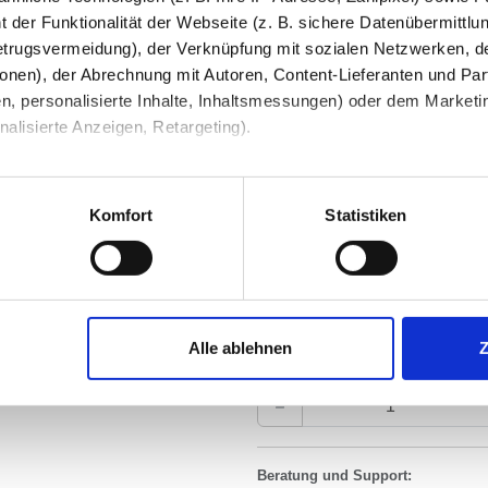
Steckdose/USB innen
 der Funktionalität der Webseite (z. B. sichere Datenübermittlung
trugsvermeidung), der Verknüpfung mit sozialen Netzwerken, de
Waschtisch-/ Decken-Beleuc
onen), der Abrechnung mit Autoren, Content-Lieferanten und Par
n, personalisierte Inhalte, Inhaltsmessungen) oder dem Marketing
lisierte Anzeigen, Retargeting).
Schminkspiegel
 unter Datenschutz nachlesen. Über den Link "Cookies" am Sei
Bluetooth Lautsprecher
en und Partner erfahren und die von Ihnen gewünschten Einstell
Komfort
Statistiken
Ihre Bemerkung
stimmen" klicken, willigen Sie in die Verarbeitung Ihrer perso
jederzeit mit Wirkung für die Zukunft widerrufen. Am einfachsten
Alle ablehnen
swahl anpassen. Durch den Widerruf der Einwilligung wird die vor
Beratung und Support: