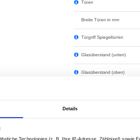
Türen
Breite Türen in mm
Türgriff Spiegeltür/en
Glasüberstand (unten)
Glasüberstand (oben)
Glasböden
Holzböden (Korpus-Dekor)
Details
Schalter/Sensor/Dimmer
!
nliche Technologien (z. B. Ihre IP-Adresse, Zählpixel) sowie Fu