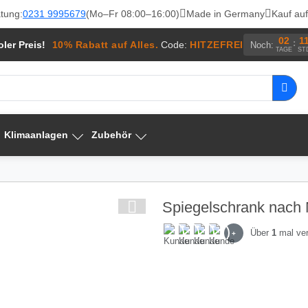
tung:
0231 9995679
(Mo–Fr 08:00–16:00)
Made in Germany
Kauf au
02
1
:
ler Preis!
10% Rabatt auf Alles.
Code:
HITZEFREI
Noch:
TAGE
ST
Klimaanlagen
Zubehör
Spiegelschrank nach 
Über
1
mal ver
+