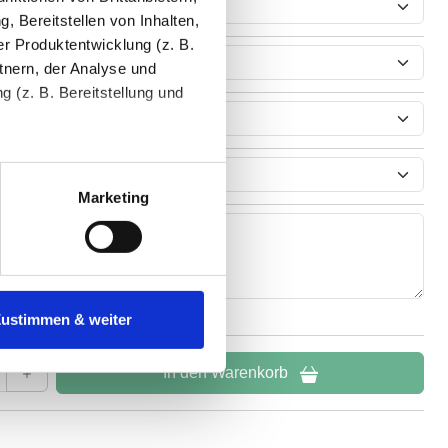
, Bereitstellen von Inhalten,
r Produktentwicklung (z. B.
htung
tnern, der Analyse und
 (z. B. Bereitstellung und
tenende können Sie mehr über
ungen vornehmen.
Marketing
nenbezogenen Daten zu den
 ist es, wenn Sie dazu unter
Zustimmen & weiter
herige Verarbeitung nicht
In den Warenkorb