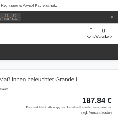
f Rechnung & Paypal Käuferschutz
1
21
29
×
:
:
D
MIN
SEK
Warenkorb
Konto
Maß innen beleuchtet Grande I
kauft
187,84 €
Preis inkl. MwSt.
Abhängig vom
Lieferland
kann der Preis variieren.
zzgl.
Versandkosten