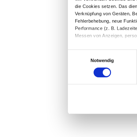
die Cookies setzen. Das dient
Verknüpfung von Geräten, Be
Fehlerbehebung, neue Funkti
Performance (z. B. Ladezeite
Messen von Anzeigen, persona
Die Einzelheiten können Sie
Einwilligungsauswahl
die eingesetzten Technologi
Notwendig
Indem Sie auf den Button "Zu
genannten Zwecken ein.
Ihre Einwilligung können Sie 
"Cookies" Ihre getroffene Au
berührt.
Impressum
|
Datenschutz