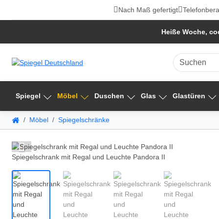
Nach Maß gefertigt
Telefonbera
Heiße Woche, coo
Spiegel
Möbel
Duschen
Glas
Glastüren
Möbel
Spiegelschränke
Spiegelschrank mit Regal und Leuchte Pandora II