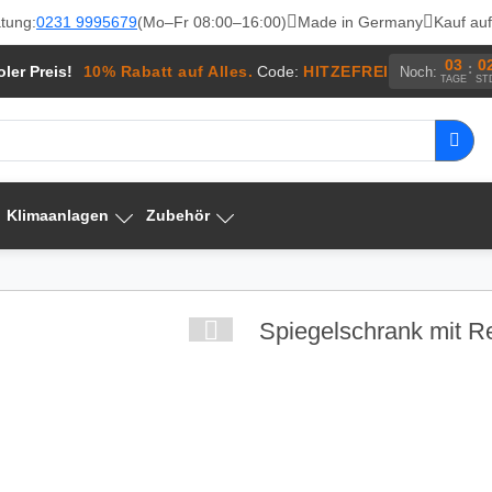
tung:
0231 9995679
(Mo–Fr 08:00–16:00)
Made in Germany
Kauf au
03
0
:
ler Preis!
10% Rabatt auf Alles.
Code:
HITZEFREI
Noch:
TAGE
ST
Klimaanlagen
Zubehör
Spiegelschrank mit R