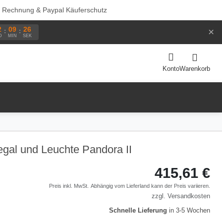
f Rechnung & Paypal Käuferschutz
2
09
26
×
:
:
D
MIN
SEK
Warenkorb
Konto
egal und Leuchte Pandora II
415,61 €
Preis inkl. MwSt.
Abhängig vom
Lieferland
kann der Preis variieren.
zzgl.
Versandkosten
Schnelle Lieferung
in 3-5 Wochen