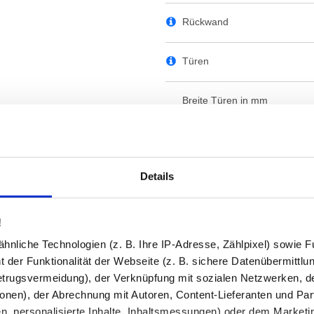
Rückwand
Türen
Breite Türen in mm
Türgriff Spiegeltür/en
Details
Glasüberstand (unten)
Glasböden
!
nliche Technologien (z. B. Ihre IP-Adresse, Zählpixel) sowie Fu
Holzböden (Korpus-Dekor)
 der Funktionalität der Webseite (z. B. sichere Datenübermittlung
trugsvermeidung), der Verknüpfung mit sozialen Netzwerken, de
onen), der Abrechnung mit Autoren, Content-Lieferanten und Par
Schalter/Sensor/Dimmer
n, personalisierte Inhalte, Inhaltsmessungen) oder dem Marketing