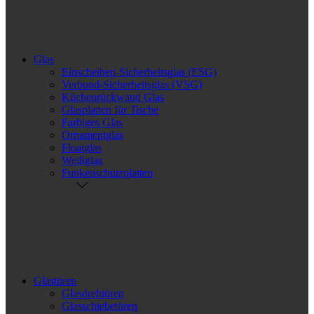
Glas
Einscheiben-Sicherheitsglas (ESG)
Verbund-Sicherheitsglas (VSG)
Küchenrückwand Glas
Glasplatten für Tische
Farbiges Glas
Ornamentglas
Floatglas
Weißglas
Funkenschutzplatten
Glastüren
Glasdrehtüren
Glasschiebetüren