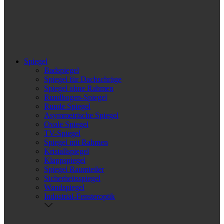
Spiegel
Badspiegel
Spiegel für Dachschräge
Spiegel ohne Rahmen
Rundbogen-Spiegel
Runde Spiegel
Asymmetrische Spiegel
Ovale Spiegel
TV-Spiegel
Spiegel mit Rahmen
Kristallspiegel
Klappspiegel
Spiegel Raumteiler
Sicherheitsspiegel
Wandspiegel
Industrial-Fensteroptik