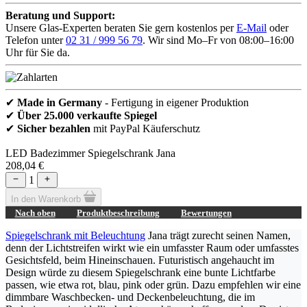
Beratung und Support:
Unsere Glas-Experten beraten Sie gern kostenlos per
E-Mail
oder
Telefon unter
02 31 / 999 56 79
. Wir sind Mo–Fr von 08:00–16:00
Uhr für Sie da.
✔
Made in Germany
- Fertigung in eigener Produktion
✔
Über 25.000 verkaufte Spiegel
✔
Sicher bezahlen
mit PayPal Käuferschutz
LED Badezimmer Spiegelschrank Jana
208,04 €
1
In den Warenkorb
Nach oben
Produktbeschreibung
Bewertungen
Spiegelschrank mit Beleuchtung
Jana trägt zurecht seinen Namen,
denn der Lichtstreifen wirkt wie ein umfasster Raum oder umfasstes
Gesichtsfeld, beim Hineinschauen. Futuristisch angehaucht im
Design würde zu diesem Spiegelschrank eine bunte Lichtfarbe
passen, wie etwa rot, blau, pink oder grün. Dazu empfehlen wir eine
dimmbare Waschbecken- und Deckenbeleuchtung, die im