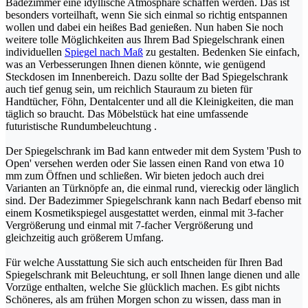
Badezimmer eine idyllische Atmosphäre schaffen werden. Das ist
besonders vorteilhaft, wenn Sie sich einmal so richtig entspannen
wollen und dabei ein heißes Bad genießen. Nun haben Sie noch
weitere tolle Möglichkeiten aus Ihrem Bad Spiegelschrank einen
individuellen
Spiegel nach Maß
zu gestalten. Bedenken Sie einfach,
was an Verbesserungen Ihnen dienen könnte, wie genügend
Steckdosen im Innenbereich. Dazu sollte der Bad Spiegelschrank
auch tief genug sein, um reichlich Stauraum zu bieten für
Handtücher, Föhn, Dentalcenter und all die Kleinigkeiten, die man
täglich so braucht. Das Möbelstück hat eine umfassende
futuristische Rundumbeleuchtung .
Der Spiegelschrank im Bad kann entweder mit dem System 'Push to
Open' versehen werden oder Sie lassen einen Rand von etwa 10
mm zum Öffnen und schließen. Wir bieten jedoch auch drei
Varianten an Türknöpfe an, die einmal rund, viereckig oder länglich
sind. Der Badezimmer Spiegelschrank kann nach Bedarf ebenso mit
einem Kosmetikspiegel ausgestattet werden, einmal mit 3-facher
Vergrößerung und einmal mit 7-facher Vergrößerung und
gleichzeitig auch größerem Umfang.
Für welche Ausstattung Sie sich auch entscheiden für Ihren Bad
Spiegelschrank mit Beleuchtung, er soll Ihnen lange dienen und alle
Vorzüge enthalten, welche Sie glücklich machen. Es gibt nichts
Schöneres, als am frühen Morgen schon zu wissen, dass man in