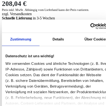
208,04 €
Preis inkl. MwSt.
Abhängig vom
Lieferland
kann der Preis variieren.
zzgl.
Versandkosten
Schnelle Lieferung
in 3-5 Wochen
Schrank Art
Zustimmung
Details
Über Cookie
Breite in mm
Höhe in mm
Datenschutz ist uns wichtig!
Wir verwenden Cookies und ähnliche Technologien (z. B. Ihr
Tiefe*
IP-Adresse, Zählpixel) sowie Funktionen von Drittanbietern, 
Cookies setzen. Das dient der Funktionalität der Webseite
(z. B. sichere Datenübermittlung, Bereitstellen von Inhalten,
Lichtfarbe
Verknüpfung von Geräten, Betrugsvermeidung), der
Verknüpfung mit sozialen Netzwerken, der Produktentwicklu
Dekor Korpus
(z. B. Fehlerbehebung, neue Funktionen), der Abrechnung mi
Autoren, Content-Lieferanten und Partnern, der Analyse und