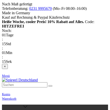
Nach Maß gefertigt
Telefonberatung:
0231 9995679
(Mo–Fr 08:00–16:00)
Made in Germany
Kauf auf Rechnung & Paypal Käuferschutz
Heiße Woche, cooler Preis!
10% Rabatt auf Alles.
Code:
HITZEFREI
Noch:
01
Tage
:
15
Std
:
01
Min
:
14
Sek
×
Menü
Konto
Warenkorb