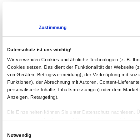
Zustimmung
Datenschutz ist uns wichtig!
Wir verwenden Cookies und ähnliche Technologien (z. B. Ihre
Cookies setzen. Das dient der Funktionalität der Webseite (z
von Geräten, Betrugsvermeidung), der Verknüpfung mit sozi
Funktionen), der Abrechnung mit Autoren, Content-Lieferante
personalisierte Inhalte, Inhaltsmessungen) oder dem Marketi
Anzeigen, Retargeting).
Die Einzelheiten können Sie unter Datenschutz nachlesen. 
eingesetzten Technologien und Partner erfahren und die vo
Einwilligungsauswahl
Indem Sie auf den Button "Zustimmen" klicken, willigen Sie
Notwendig