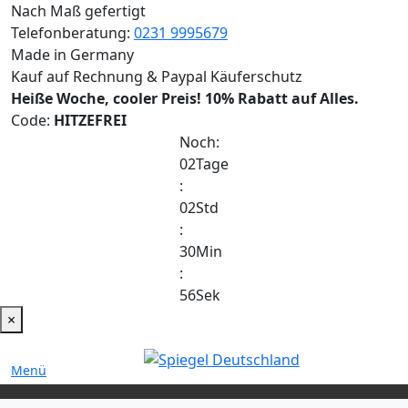
Nach Maß gefertigt
Telefonberatung:
0231 9995679
Made in Germany
Kauf auf Rechnung & Paypal Käuferschutz
Heiße Woche, cooler Preis!
10% Rabatt auf Alles.
Code:
HITZEFREI
Noch:
02
Tage
:
02
Std
:
30
Min
:
55
Sek
×
Menü