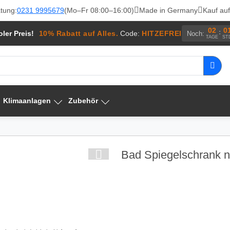
tung:
0231 9995679
(Mo–Fr 08:00–16:00)
Made in Germany
Kauf au
02
0
:
ler Preis!
10% Rabatt auf Alles.
Code:
HITZEFREI
Noch:
TAGE
ST
Klimaanlagen
Zubehör
Bad Spiegelschrank 