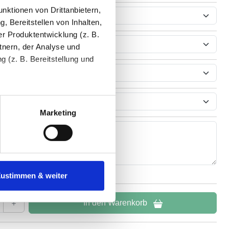
nktionen von Drittanbietern,
, Bereitstellen von Inhalten,
r Produktentwicklung (z. B.
htung
tnern, der Analyse und
 (z. B. Bereitstellung und
tenende können Sie mehr über
ungen vornehmen.
Marketing
nenbezogenen Daten zu den
 ist es, wenn Sie dazu unter
Zustimmen & weiter
herige Verarbeitung nicht
In den Warenkorb