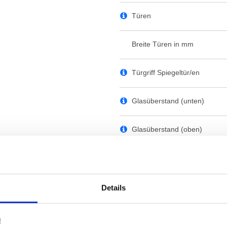
Türen
Breite Türen in mm
Türgriff Spiegeltür/en
Glasüberstand (unten)
Glasüberstand (oben)
Glasböden
Holzböden (Korpus-Dekor)
Details
Schalter/Sensor/Dimmer
!