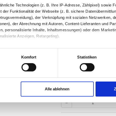
nliche Technologien (z. B. Ihre IP-Adresse, Zählpixel) sowie Fu
Steckdose/USB innen
 der Funktionalität der Webseite (z. B. sichere Datenübermittlung
trugsvermeidung), der Verknüpfung mit sozialen Netzwerken, de
Waschtisch-/ Decken-Beleuc
onen), der Abrechnung mit Autoren, Content-Lieferanten und Par
n, personalisierte Inhalte, Inhaltsmessungen) oder dem Marketing
lisierte Anzeigen, Retargeting).
Schminkspiegel
 unter Datenschutz nachlesen. Über den Link "Cookies" am Sei
Bluetooth Lautsprecher
en und Partner erfahren und die von Ihnen gewünschten Einstell
Komfort
Statistiken
Ihre Bemerkung
stimmen" klicken, willigen Sie in die Verarbeitung Ihrer perso
jederzeit mit Wirkung für die Zukunft widerrufen. Am einfachsten
Alle ablehnen
swahl anpassen. Durch den Widerruf der Einwilligung wird die vor