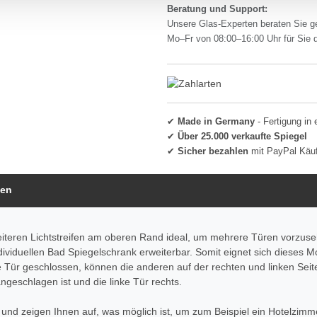
Beratung und Support:
Unsere Glas-Experten beraten Sie g
Mo–Fr von 08:00–16:00 Uhr für Sie 
✔
Made in Germany
- Fertigung in 
✔
Über 25.000 verkaufte Spiegel
✔
Sicher bezahlen
mit PayPal Käu
gen
eiteren Lichtstreifen am oberen Rand ideal, um mehrere Türen vorzuseh
ndividuellen Bad Spiegelschrank erweiterbar. Somit eignet sich dieses 
e Tür geschlossen, können die anderen auf der rechten und linken Seit
angeschlagen ist und die linke Tür rechts.
und zeigen Ihnen auf, was möglich ist, um zum Beispiel ein Hotelzimme