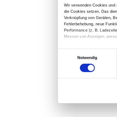
Wir verwenden Cookies und äh
die Cookies setzen. Das dient
Verknüpfung von Geräten, Be
Fehlerbehebung, neue Funkti
Performance (z. B. Ladezeite
Messen von Anzeigen, persona
Die Einzelheiten können Sie
Einwilligungsauswahl
die eingesetzten Technologi
Notwendig
Indem Sie auf den Button "Zu
genannten Zwecken ein.
Ihre Einwilligung können Sie 
"Cookies" Ihre getroffene Au
berührt.
Impressum
|
Datenschutz