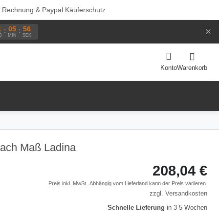
f Rechnung & Paypal Käuferschutz
1
05
56
×
:
:
D
MIN
SEK
Warenkorb
Konto
nach Maß Ladina
208,04 €
Preis inkl. MwSt.
Abhängig vom
Lieferland
kann der Preis variieren.
zzgl.
Versandkosten
Schnelle Lieferung
in 3-5 Wochen