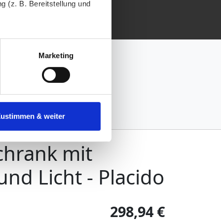
 (z. B. Bereitstellung und
tenende können Sie mehr über
ungen vornehmen.
Marketing
nenbezogenen Daten zu den
 ist es, wenn Sie dazu unter
Zustimmen & weiter
herige Verarbeitung nicht
hrank mit
und Licht - Placido
298,94 €