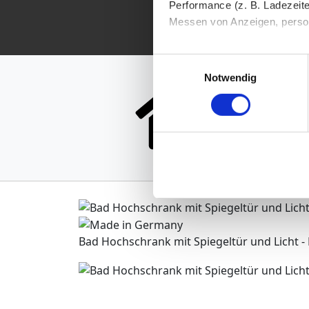
Performance (z. B. Ladezeite
Messen von Anzeigen, persona
Die Einzelheiten können Sie
Einwilligungsauswahl
M
die eingesetzten Technologi
Notwendig
Indem Sie auf den Button "Zu
genannten Zwecken ein.
Ihre Einwilligung können Sie 
"Cookies" Ihre getroffene Au
berührt.
Impressum
|
Datenschutz
Bad Hochschrank mit Spiegeltür und Licht - 