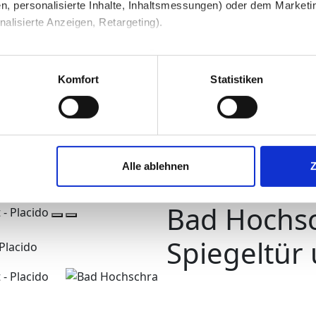
n, personalisierte Inhalte, Inhaltsmessungen) oder dem Marketing
lisierte Anzeigen, Retargeting).
 unter Datenschutz nachlesen. Über den Link "Cookies" am Sei
öbel
Bad Hochschränke
en und Partner erfahren und die von Ihnen gewünschten Einstell
Komfort
Statistiken
stimmen" klicken, willigen Sie in die Verarbeitung Ihrer perso
jederzeit mit Wirkung für die Zukunft widerrufen. Am einfachsten
Alle ablehnen
swahl anpassen. Durch den Widerruf der Einwilligung wird die vor
Bad Hochsc
Spiegeltür 
Placido