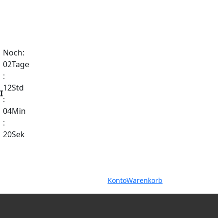
Noch:
02
Tage
:
12
Std
I
:
04
Min
:
19
Sek
Warenkorb
Konto