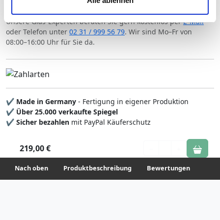
Alle ablehnen
Ihre Einwilligung können Sie jederzeit mit Wirkung für die
Beratung und Support:
Zukunft widerrufen. Am einfachsten ist es, wenn Sie dazu
Unsere Glas-Experten beraten Sie gern kostenlos per
E-Mail
unter "Cookies" Ihre getroffene Auswahl anpassen. Durch
oder Telefon unter
02 31 / 999 56 79
. Wir sind Mo–Fr von
08:00–16:00 Uhr für Sie da.
den Widerruf der Einwilligung wird die vorherige
Verarbeitung nicht berührt.
Impressum
|
Datenschutz
✔
Made in Germany
- Fertigung in eigener Produktion
✔
Über 25.000 verkaufte Spiegel
✔
Sicher bezahlen
mit PayPal Käuferschutz
219,00 €
1
Nach oben
Produktbeschreibung
Bewertungen