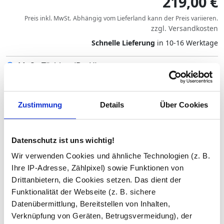
219,00 €
Preis inkl. MwSt.
Abhängig vom
Lieferland
kann der Preis variieren.
zzgl.
Versandkosten
Schnelle Lieferung
in 10-16 Werktage
Maße Türblatt (B x H)
Türanschlag
Zustimmung
Details
Über Cookies
Datenschutz ist uns wichtig!
Glas Art
Wir verwenden Cookies und ähnliche Technologien (z. B.
Ihre IP-Adresse, Zählpixel) sowie Funktionen von
Drittanbietern, die Cookies setzen. Das dient der
Beschläge/Griffe
Funktionalität der Webseite (z. B. sichere
Datenübermittlung, Bereitstellen von Inhalten,
Verknüpfung von Geräten, Betrugsvermeidung), der
Bohrungen