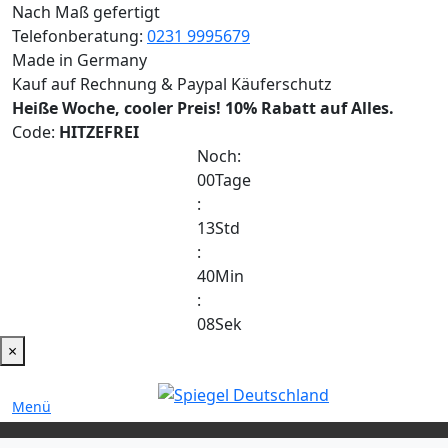
Nach Maß gefertigt
Telefonberatung:
0231 9995679
Made in Germany
Kauf auf Rechnung & Paypal Käuferschutz
Heiße Woche, cooler Preis!
10% Rabatt auf Alles.
Code:
HITZEFREI
Noch:
00
Tage
:
13
Std
:
40
Min
:
08
Sek
×
Menü