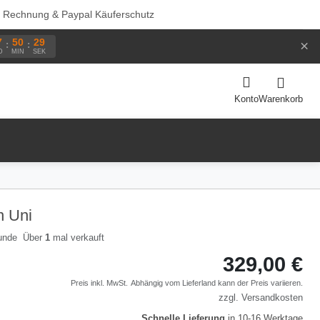
f Rechnung & Paypal Käuferschutz
7
50
29
×
:
:
D
MIN
SEK
Warenkorb
Konto
n Uni
Über
1
mal verkauft
329,00 €
Preis inkl. MwSt.
Abhängig vom
Lieferland
kann der Preis variieren.
zzgl.
Versandkosten
Schnelle Lieferung
in 10-16 Werktage