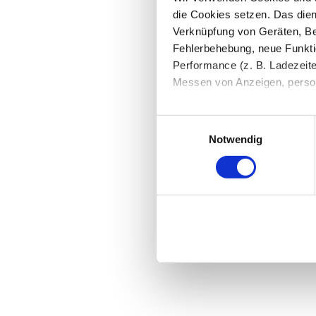
die Cookies setzen. Das dient
Verknüpfung von Geräten, Be
Fehlerbehebung, neue Funkti
Performance (z. B. Ladezeite
Messen von Anzeigen, persona
Die Einzelheiten können Sie
Einwilligungsauswahl
die eingesetzten Technologi
Notwendig
Indem Sie auf den Button "Zu
genannten Zwecken ein.
Ihre Einwilligung können Sie 
"Cookies" Ihre getroffene Au
berührt.
Impressum
|
Datenschutz