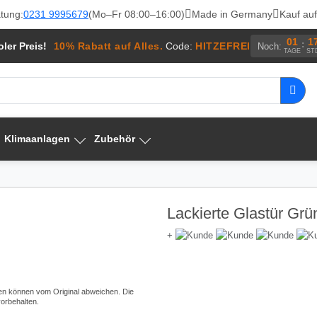
tung:
0231 9995679
(Mo–Fr 08:00–16:00)
Made in Germany
Kauf au
01
1
:
ler Preis!
10% Rabatt auf Alles.
Code:
HITZEFREI
Noch:
TAGE
ST
Klimaanlagen
Zubehör
Lackierte Glastür Grü
+