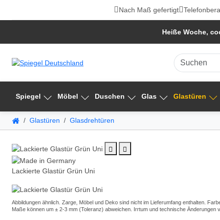
Nach Maß gefertigt
Telefonbera
Heiße Woche, coo
Spiegel
Möbel
Duschen
Glas
Glastüren
Glastüren
Glasdrehtüren
Lackierte Glastür Grün Uni