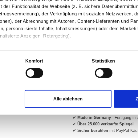
 der Funktionalität der Webseite (z. B. sichere Datenübermittlung
Ihre Bemerkung
trugsvermeidung), der Verknüpfung mit sozialen Netzwerken, de
onen), der Abrechnung mit Autoren, Content-Lieferanten und Par
n, personalisierte Inhalte, Inhaltsmessungen) oder dem Marketing
lisierte Anzeigen, Retargeting).
 unter Datenschutz nachlesen. Über den Link "Cookies" am Sei
en und Partner erfahren und die von Ihnen gewünschten Einstell
Komfort
Statistiken
Beratung und Support:
stimmen" klicken, willigen Sie in die Verarbeitung Ihrer perso
Unsere Glas-Experten beraten Sie g
Mo–Fr von 08:00–16:00 Uhr für Sie 
jederzeit mit Wirkung für die Zukunft widerrufen. Am einfachsten
Alle ablehnen
swahl anpassen. Durch den Widerruf der Einwilligung wird die vor
✔
Made in Germany
- Fertigung in 
✔
Über 25.000 verkaufte Spiegel
✔
Sicher bezahlen
mit PayPal Käu