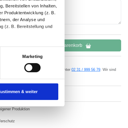
, Bereitstellen von Inhalten,
r Produktentwicklung (z. B.
tnern, der Analyse und
 (z. B. Bereitstellung und
In den Warenkorb
tenende können Sie mehr über
ungen vornehmen.
Marketing
nenbezogenen Daten zu den
ern kostenlos per
E-Mail
oder Telefon unter
02 31 / 999 56 79
. Wir sind
da.
 ist es, wenn Sie dazu unter
Zustimmen & weiter
herige Verarbeitung nicht
eigener Produktion
ferschutz