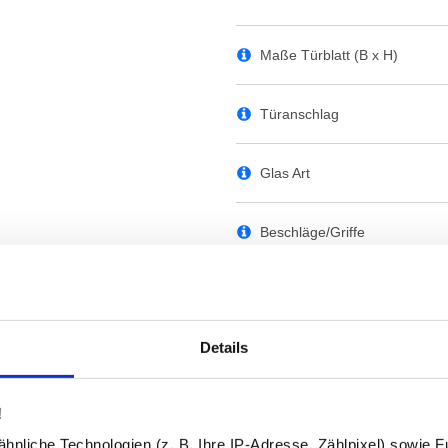
Maße Türblatt (B x H)
Türanschlag
Glas Art
Beschläge/Griffe
Bohrungen
Details
RAL-Farbe der Lackierung
Lackierung
!
nliche Technologien (z. B. Ihre IP-Adresse, Zählpixel) sowie Fu