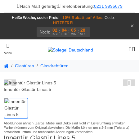
Nach Maß gefertigt
Telefonberatung:
0231 9995679
Heiße Woche, cooler Preis!
10% Rabatt auf Alles.
Code:
HITZEFREI
×
02
04
05
28
:
:
:
Noch:
TAGE
STD
MIN
SEK
Menü
Glastüren
Glasdrehtüren
Innentür Glastür Lines 5
Innentür Glastür Lines 5