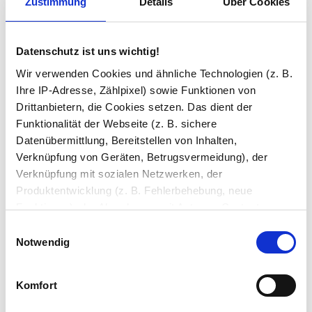
Zustimmung
Details
Über Cookies
Satinierung / Laser-Design
Datenschutz ist uns wichtig!
Wir verwenden Cookies und ähnliche Technologien (z. B.
Ihre IP-Adresse, Zählpixel) sowie Funktionen von
Versiegelung
Drittanbietern, die Cookies setzen. Das dient der
Funktionalität der Webseite (z. B. sichere
Datenübermittlung, Bereitstellen von Inhalten,
Ihre Bemerkung
Verknüpfung von Geräten, Betrugsvermeidung), der
Verknüpfung mit sozialen Netzwerken, der
Produktentwicklung (z. B. Fehlerbehebung, neue
Funktionen), der Abrechnung mit Autoren, Content-
Lieferanten und Partnern, der Analyse und Performance
Einwilligungsauswahl
(z. B. Ladezeiten, personalisierte Inhalte,
Notwendig
Inhaltsmessungen) oder dem Marketing (z. B.
In den Warenkorb
Bereitstellung und Messen von Anzeigen, personalisierte
Komfort
Anzeigen, Retargeting).