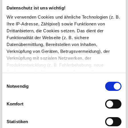
Datenschutz ist uns wichtig!
Wir verwenden Cookies und ähnliche Technologien (z. B.
Bohrungen
Ihre IP-Adresse, Zählpixel) sowie Funktionen von
Drittanbietern, die Cookies setzen. Das dient der
Funktionalität der Webseite (z. B. sichere
Satinierung / Laser-Design
Datenübermittlung, Bereitstellen von Inhalten,
Verknüpfung von Geräten, Betrugsvermeidung), der
Verknüpfung mit sozialen Netzwerken, der
Versiegelung
Produktentwicklung (z. B. Fehlerbehebung, neue
Funktionen), der Abrechnung mit Autoren, Content-
Lieferanten und Partnern, der Analyse und Performance
Ihre Bemerkung
Einwilligungsauswahl
(z. B. Ladezeiten, personalisierte Inhalte,
Notwendig
Inhaltsmessungen) oder dem Marketing (z. B.
Bereitstellung und Messen von Anzeigen, personalisierte
Komfort
Anzeigen, Retargeting).
Die Einzelheiten können Sie unter Datenschutz
Statistiken
nachlesen. Über den Link "Cookies" am Seitenende