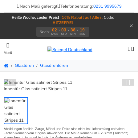
Nach Maß gefertigt
Telefonberatung:
0231 9995679
Heiße Woche, cooler Preis!
10% Rabatt auf Alles.
Code:
HITZEFREI
×
02
03
38
19
:
:
:
Noch:
TAGE
STD
MIN
SEK
Menü
Glastüren
Glasdrehtüren
Innentür Glas satiniert Stripes 11