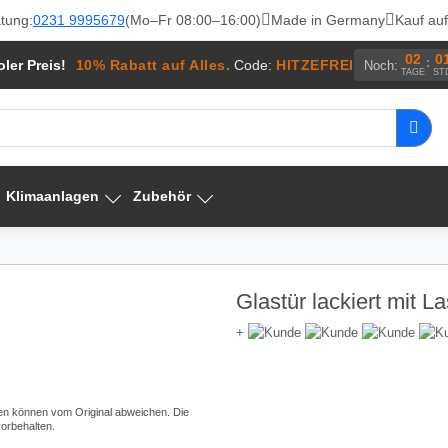
tung:
0231 9995679
(Mo–Fr 08:00–16:00)
Made in Germany
Kauf au
02
0
:
ler Preis!
10% Rabatt auf Alles.
Code:
HITZEFREI
Noch:
TAGE
ST
Klimaanlagen
Zubehör
Glastür lackiert mit L
+