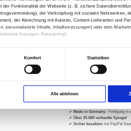
 der Funktionalität der Webseite (z. B. sichere Datenübermittlung
Ihre Bemerkung
trugsvermeidung), der Verknüpfung mit sozialen Netzwerken, de
onen), der Abrechnung mit Autoren, Content-Lieferanten und Par
n, personalisierte Inhalte, Inhaltsmessungen) oder dem Marketing
lisierte Anzeigen, Retargeting).
 unter Datenschutz nachlesen. Über den Link "Cookies" am Sei
en und Partner erfahren und die von Ihnen gewünschten Einstell
Komfort
Statistiken
Beratung und Support:
stimmen" klicken, willigen Sie in die Verarbeitung Ihrer perso
Unsere Glas-Experten beraten Sie g
Mo–Fr von 08:00–16:00 Uhr für Sie 
jederzeit mit Wirkung für die Zukunft widerrufen. Am einfachsten
Alle ablehnen
swahl anpassen. Durch den Widerruf der Einwilligung wird die vor
✔
Made in Germany
- Fertigung in 
✔
Über 25.000 verkaufte Spiegel
✔
Sicher bezahlen
mit PayPal Käu