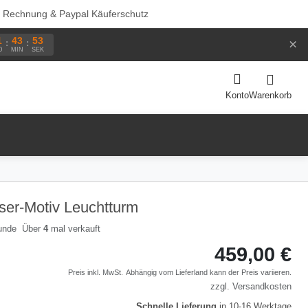
f Rechnung & Paypal Käuferschutz
1
43
53
×
:
:
D
MIN
SEK
Warenkorb
Konto
aser-Motiv Leuchtturm
Über
4
mal verkauft
459,00 €
Preis inkl. MwSt.
Abhängig vom
Lieferland
kann der Preis variieren.
zzgl.
Versandkosten
Schnelle Lieferung
in 10-16 Werktage