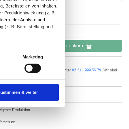
, Bereitstellen von Inhalten,
r Produktentwicklung (z. B.
tnern, der Analyse und
 (z. B. Bereitstellung und
In den Warenkorb
tenende können Sie mehr über
ungen vornehmen.
Marketing
nenbezogenen Daten zu den
ern kostenlos per
E-Mail
oder Telefon unter
02 31 / 999 56 79
. Wir sind
da.
 ist es, wenn Sie dazu unter
Zustimmen & weiter
herige Verarbeitung nicht
eigener Produktion
ferschutz