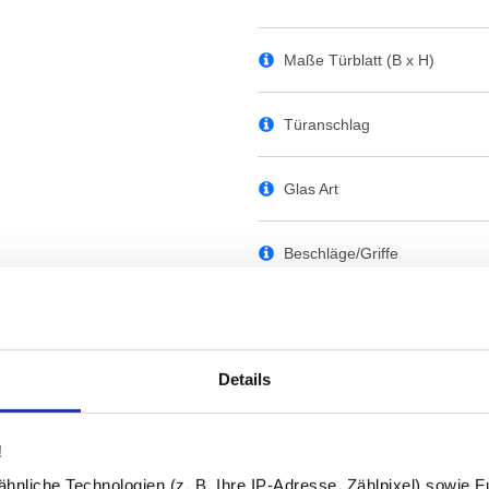
Maße Türblatt (B x H)
Türanschlag
Glas Art
Beschläge/Griffe
Bohrungen
Details
RAL-Farbe der Lackierung
Lackierung
!
nliche Technologien (z. B. Ihre IP-Adresse, Zählpixel) sowie Fu