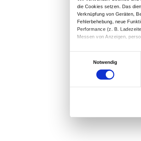
die Cookies setzen. Das dient
Verknüpfung von Geräten, Be
Fehlerbehebung, neue Funkti
Performance (z. B. Ladezeite
Messen von Anzeigen, persona
Die Einzelheiten können Sie
Einwilligungsauswahl
die eingesetzten Technologi
Notwendig
Indem Sie auf den Button "Zu
genannten Zwecken ein.
Ihre Einwilligung können Sie 
"Cookies" Ihre getroffene Au
berührt.
Impressum
|
Datenschutz