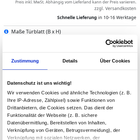
Preis inkl. MwSt.
Abhängig vom
Lieferland
kann der Preis variieren.
zzgl.
Versandkosten
Schnelle Lieferung
in 10-16 Werktage
Maße Türblatt (B x H)
Türanschlag
Zustimmung
Details
Über Cookies
Glas Art
Datenschutz ist uns wichtig!
Wir verwenden Cookies und ähnliche Technologien (z. B.
Ihre IP-Adresse, Zählpixel) sowie Funktionen von
Beschläge/Griffe
Drittanbietern, die Cookies setzen. Das dient der
Funktionalität der Webseite (z. B. sichere
Datenübermittlung, Bereitstellen von Inhalten,
Bohrungen
Verknüpfung von Geräten, Betrugsvermeidung), der
Verknüpfung mit sozialen Netzwerken, der