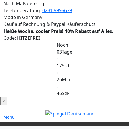
Nach Maß gefertigt
Telefonberatung:
0231 9995679
Made in Germany
Kauf auf Rechnung & Paypal Käuferschutz
Heiße Woche, cooler Preis!
10% Rabatt auf Alles.
Code:
HITZEFREI
Noch:
03
Tage
:
17
Std
:
26
Min
:
46
Sek
×
Menü