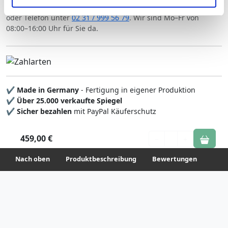
Ihre Einwilligung können Sie jederzeit mit Wirkung für die
Unsere Glas-Experten beraten Sie gern kostenlos per
E-Mail
Zukunft widerrufen. Am einfachsten ist es, wenn Sie dazu
oder Telefon unter
02 31 / 999 56 79
. Wir sind Mo–Fr von
unter "Cookies" Ihre getroffene Auswahl anpassen. Durch
08:00–16:00 Uhr für Sie da.
den Widerruf der Einwilligung wird die vorherige
Verarbeitung nicht berührt.
Impressum
|
Datenschutz
✔
Made in Germany
- Fertigung in eigener Produktion
✔
Über 25.000 verkaufte Spiegel
✔
Sicher bezahlen
mit PayPal Käuferschutz
459,00 €
1
Nach oben
Produktbeschreibung
Bewertungen