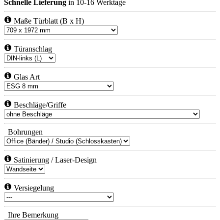
Schnelle Lieferung
in 10-16 Werktage
Impressum
|
Datenschutz
Maße Türblatt (B x H)
Türanschlag
Glas Art
Beschläge/Griffe
Bohrungen
Satinierung / Laser-Design
Versiegelung
Ihre Bemerkung