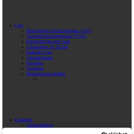
Glas
Einscheiben-Sicherheitsglas (ESG)
Verbund-Sicherheitsglas (VSG)
Küchenrückwand Glas
Glasplatten für Tische
Farbiges Glas
Ornamentglas
Floatglas
Weißglas
Funkenschutzplatten
Glastüren
Glasdrehtüren
Glasschiebetüren