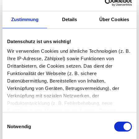
Zustimmung
Details
Über Cookies
Datenschutz ist uns wichtig!
Klimaanlagen
Mobile Klimaanlagen
Wir verwenden Cookies und ähnliche Technologien (z. B.
Split-Klimaanlagen
Ihre IP-Adresse, Zählpixel) sowie Funktionen von
Drittanbietern, die Cookies setzen. Das dient der
Funktionalität der Webseite (z. B. sichere
Datenübermittlung, Bereitstellen von Inhalten,
Verknüpfung von Geräten, Betrugsvermeidung), der
Verknüpfung mit sozialen Netzwerken, der
Produktentwicklung (z. B. Fehlerbehebung, neue
Zubehör
Funktionen), der Abrechnung mit Autoren, Content-
Lieferanten und Partnern, der Analyse und Performance
Einwilligungsauswahl
(z. B. Ladezeiten, personalisierte Inhalte,
Notwendig
Inhaltsmessungen) oder dem Marketing (z. B.