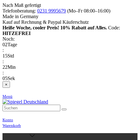
Nach Maß gefertigt
Telefonberatung:
0231 9995679
(Mo–Fr 08:00–16:00)
Made in Germany
Kauf auf Rechnung & Paypal Käuferschutz
Heiße Woche, cooler Preis!
10% Rabatt auf Alles.
Code:
HITZEFREI
Noch:
02
Tage
:
15
Std
:
22
Min
:
05
Sek
×
Menü
Konto
Warenkorb