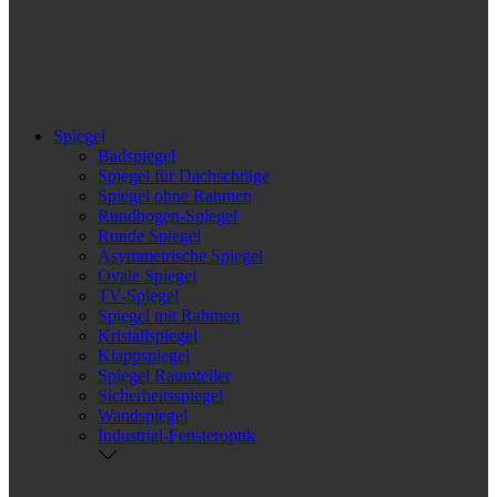
Spiegel
Badspiegel
Spiegel für Dachschräge
Spiegel ohne Rahmen
Rundbogen-Spiegel
Runde Spiegel
Asymmetrische Spiegel
Ovale Spiegel
TV-Spiegel
Spiegel mit Rahmen
Kristallspiegel
Klappspiegel
Spiegel Raumteiler
Sicherheitsspiegel
Wandspiegel
Industrial-Fensteroptik