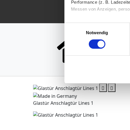
Performance (z. B. Ladezeite
Messen von Anzeigen, persona
Die Einzelheiten können Sie
Einwilligungsauswahl
G
die eingesetzten Technologi
Notwendig
Indem Sie auf den Button "Zu
genannten Zwecken ein.
Ihre Einwilligung können Sie 
"Cookies" Ihre getroffene Au
berührt.
Impressum
|
Datenschutz
Glastür Anschlagtür Lines 1