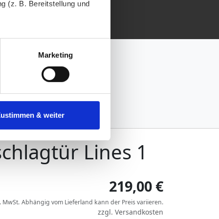
 (z. B. Bereitstellung und
tenende können Sie mehr über
ungen vornehmen.
Marketing
nenbezogenen Daten zu den
 ist es, wenn Sie dazu unter
Zustimmen & weiter
herige Verarbeitung nicht
chlagtür Lines 1
219,00 €
l. MwSt.
Abhängig vom
Lieferland
kann der Preis variieren.
zzgl.
Versandkosten