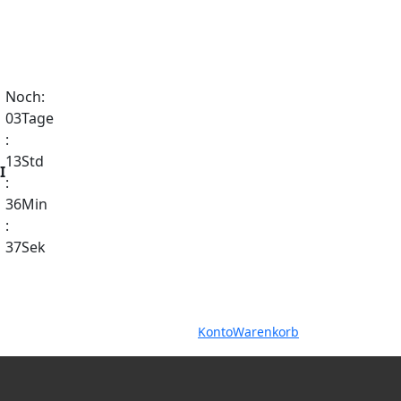
Noch:
03
Tage
:
13
Std
I
:
36
Min
:
36
Sek
Warenkorb
Konto