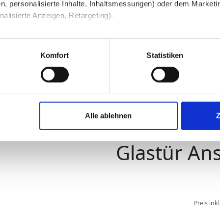
n, personalisierte Inhalte, Inhaltsmessungen) oder dem Marketing
lisierte Anzeigen, Retargeting).
 unter Datenschutz nachlesen. Über den Link "Cookies" am Sei
lastüren
Glasdrehtüren
en und Partner erfahren und die von Ihnen gewünschten Einstell
Komfort
Statistiken
stimmen" klicken, willigen Sie in die Verarbeitung Ihrer perso
jederzeit mit Wirkung für die Zukunft widerrufen. Am einfachsten
Alle ablehnen
swahl anpassen. Durch den Widerruf der Einwilligung wird die vor
Glastür Ans
Preis ink