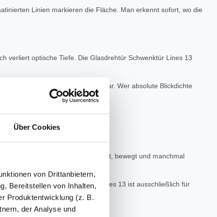
satinierten Linien markieren die Fläche. Man erkennt sofort, wo die
 verliert optische Tiefe. Die Glasdrehtür Schwenktür Lines 13
nturen und Bewegung bleiben sichtbar. Wer absolute Blickdichte
Über Cookies
Eine Tür wird täglich genutzt, berührt, bewegt und manchmal
nktionen von Drittanbietern,
-1. Die Glasdrehtür Schwenktür Lines 13 ist ausschließlich für
, Bereitstellen von Inhalten,
r Produktentwicklung (z. B.
tnern, der Analyse und