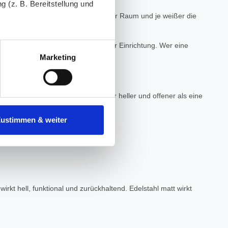
 (z. B. Bereitstellung und
isch für normales Glas. Je heller der Raum und je weißer die
tenende können Sie mehr über
len Wandflächen und sehr reduzierter Einrichtung. Wer eine
ungen vornehmen.
Marketing
nenbezogenen Daten zu den
he bleibt klar. Dadurch wirkt die Tür heller und offener als eine
 ist es, wenn Sie dazu unter
Zustimmen & weiter
oder geschlossen wirkt.
herige Verarbeitung nicht
rkt hell, funktional und zurückhaltend. Edelstahl matt wirkt