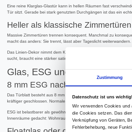
Eine reine Klarglas-Glastür kann in hellen Räumen fast verschwinden
Tür sitzt. Gerade bei stark genutzten Durchgängen ist das ein echte
Heller als klassische Zimmertüren
Massive Zimmertüren trennen konsequent. Manchmal zu konsequent. 
macht das anders: Sie trennt, lässt aber Tageslicht weiterwandern.
Das Linien-Dekor nimmt dem Klarglas etwas direkte Transparenz. Vo
sucht, braucht eine stärker satinierte Variante. Wer Helligkeit, Durch
Glas, ESG und Sicherheitsgl
Zustimmung
8 mm ESG nach DIN EN 12150-1
Das Türblatt besteht aus 8 mm Einscheiben-Sicherheitsglas, kurz E
Datenschutz ist uns wichtig
kräftiger geschlossen. Normales Glas wäre dafür die falsche Wahl.
Wir verwenden Cookies und äh
ESG ist belastbarer als gewöhnliches Glas und zerfällt bei Bruch i
die Cookies setzen. Das dient
Innenräume gedacht: Wohnraum, Flur, Arbeitszimmer, Büro, Praxis o
Verknüpfung von Geräten, Be
Fehlerbehebung, neue Funkti
Floatglas oder optional Weißglas