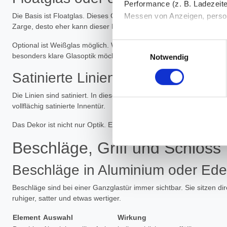
Performance (z. B. Ladezeite
Messen von Anzeigen, persona
Die Basis ist Floatglas. Dieses Glas kann einen leichten Grünschi
Zarge, desto eher kann dieser Farbton auffallen.
Die Einzelheiten können Sie
Einwilligungsauswahl
Optional ist Weißglas möglich. Weißglas reduziert den grünen Eige
die eingesetzten Technologi
besonders klare Glasoptik möchte, wählt Weißglas. Wer pragmatisch
Notwendig
Satinierte Linien als Dekor
Indem Sie auf den Button "Zu
genannten Zwecken ein.
Die Linien sind satiniert. In diesen Bereichen streut die Oberfläche 
vollflächig satinierte Innentür.
Ihre Einwilligung können Sie 
Das Dekor ist nicht nur Optik. Es hilft auch bei der Orientierung
"Cookies" Ihre getroffene Au
berührt.
Beschläge, Griff und Schloss
Impressum
|
Datenschutz
Beschläge in Aluminium oder Edel
Beschläge sind bei einer Ganzglastür immer sichtbar. Sie sitzen dir
ruhiger, satter und etwas wertiger.
Element
Auswahl
Wirkung