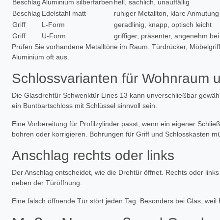
Beschlag
Aluminium silberfarben
hell, sachlich, unauffällig
Beschlag
Edelstahl matt
ruhiger Metallton, klare Anmutung
Griff
L-Form
geradlinig, knapp, optisch leicht
Griff
U-Form
griffiger, präsenter, angenehm be
Prüfen Sie vorhandene Metalltöne im Raum. Türdrücker, Möbelgriff
Aluminium oft aus.
Schlossvarianten für Wohnraum 
Die Glasdrehtür Schwenktür Lines 13 kann unverschließbar gewähl
ein Buntbartschloss mit Schlüssel sinnvoll sein.
Eine Vorbereitung für Profilzylinder passt, wenn ein eigener Schlie
bohren oder korrigieren. Bohrungen für Griff und Schlosskasten 
Anschlag rechts oder links
Der Anschlag entscheidet, wie die Drehtür öffnet. Rechts oder links
neben der Türöffnung.
Eine falsch öffnende Tür stört jeden Tag. Besonders bei Glas, wei