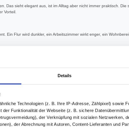
. Das sieht elegant aus, ist im Alltag aber nicht immer praktisch. Die 
r Vorteil.
Ein Flur wird dunkler, ein Arbeitszimmer wirkt enger, ein Wohnbereich
llständigen Sichtschutz bietet diese Ausführung aber nicht. Licht, Ko
blick und eine klare Gestaltung will, liegt mit Lines 13 richtig.
as
Details
SG. Für Glasdrehtüren im Innenbereich ist das der richtige Standard. 
!
nliche Technologien (z. B. Ihre IP-Adresse, Zählpixel) sowie Fu
n kleine, stumpfere Stücke. Das Sicherheitsglas entspricht DIN EN 12150
 der Funktionalität der Webseite (z. B. sichere Datenübermittlung
der Studio. Für außen ist sie nicht geeignet.
trugsvermeidung), der Verknüpfung mit sozialen Netzwerken, de
onen), der Abrechnung mit Autoren, Content-Lieferanten und Par