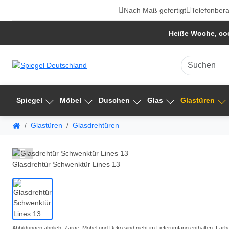
Nach Maß gefertigt
Telefonbera
Heiße Woche, coo
Spiegel
Möbel
Duschen
Glas
Glastüren
Glastüren
Glasdrehtüren
Glasdrehtür Schwenktür Lines 13