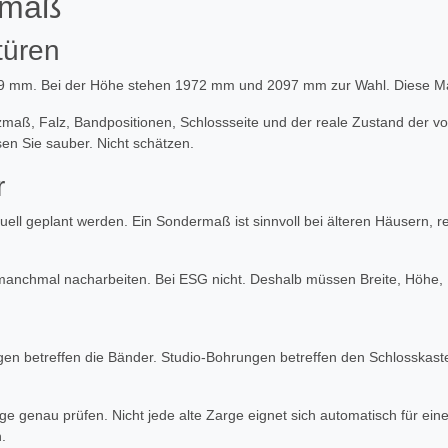
rmaß
türen
959 mm. Bei der Höhe stehen 1972 mm und 2097 mm zur Wahl. Diese Ma
falzmaß, Falz, Bandpositionen, Schlossseite und der reale Zustand der
en Sie sauber. Nicht schätzen.
r
uell geplant werden. Ein Sondermaß ist sinnvoll bei älteren Häusern,
an manchmal nacharbeiten. Bei ESG nicht. Deshalb müssen Breite, Höhe
ungen betreffen die Bänder. Studio-Bohrungen betreffen den Schlosskas
rge genau prüfen. Nicht jede alte Zarge eignet sich automatisch für e
.