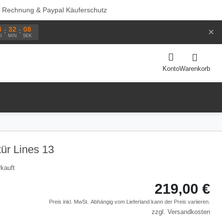
f Rechnung & Paypal Käuferschutz
4
32
07
×
:
:
D
MIN
SEK
Warenkorb
Konto
ür Lines 13
kauft
219,00 €
Preis inkl. MwSt.
Abhängig vom
Lieferland
kann der Preis variieren.
zzgl.
Versandkosten