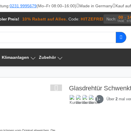
tung:
0231 9995679
(Mo–Fr 08:00–16:00)
Made in Germany
Kauf au
00
1
:
ler Preis!
10% Rabatt auf Alles.
Code:
HITZEFREI
Noch:
TAGE
ST
Klimaanlagen
Zubehör
Glasdrehtür Schwenkt
Über
2
mal ver
+