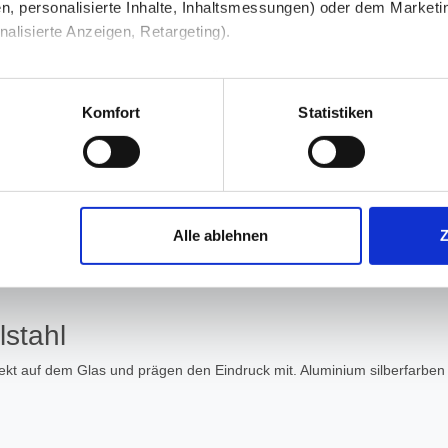
n, personalisierte Inhalte, Inhaltsmessungen) oder dem Marketing
lisierte Anzeigen, Retargeting).
mmer zeigen, besonders an den Kanten. Das ist kein Fehler, sondern typ
 unter Datenschutz nachlesen. Über den Link "Cookies" am Sei
nfarbton und wirkt neutraler. Das lohnt sich bei weißen Türzargen, hel
en und Partner erfahren und die von Ihnen gewünschten Einstell
 plant, kommt mit Floatglas meist gut zurecht.
Komfort
Statistiken
stimmen" klicken, willigen Sie in die Verarbeitung Ihrer perso
das Licht und reduziert die direkte Durchsicht etwas. Die übrige Glasfläc
jederzeit mit Wirkung für die Zukunft widerrufen. Am einfachsten
Alle ablehnen
. Die Glasfläche wird besser wahrgenommen, ohne dass der Raum dunkel 
swahl anpassen. Durch den Widerruf der Einwilligung wird die vor
stahl
ekt auf dem Glas und prägen den Eindruck mit. Aluminium silberfarben wi