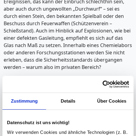
Ereignissen, das kann der Einbruch schlechthin sein,
aber auch durch ungewollten „Durchwurf“ – sei es
durch einen Stein, den bekannten Spielball oder den
Beschuss durch Feuerwaffen (Schützenverein –
Schießstand). Auch im Hinblick auf Explosionen, wie bei
einer defekten Gasleitung, empfiehlt es sich auf das
Glas nach Maß zu setzen. Innerhalb eines Chemielabors
oder anderen Forschungsstationen werden Sie nicht
erleben, dass die Sicherheitsstandards übergangen
werden – warum also im privaten Bereich?
Diebstahlschutz
Schutz vor Einbruch
Schutz vor Verletzungen
Zustimmung
Details
Über Cookies
VSG Glas kaufen – Lebensqualität
mit mehr Sicherheit
Datenschutz ist uns wichtig!
Nach den Zahlen des Bundesamts für Unfallverhütung
Wir verwenden Cookies und ähnliche Technologien (z. B.
(BFU) werden die Betrachtungsweisen zu 'passiver