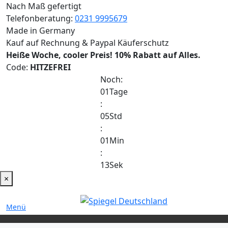
Nach Maß gefertigt
Telefonberatung:
0231 9995679
Made in Germany
Kauf auf Rechnung & Paypal Käuferschutz
Heiße Woche, cooler Preis!
10% Rabatt auf Alles.
Code:
HITZEFREI
Noch:
01
Tage
:
05
Std
:
01
Min
:
13
Sek
×
Menü