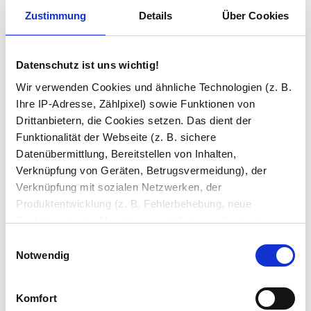
Bohrungen (+4 Tage)
Zustimmung
Details
Über Cookies
Facette Glas
Datenschutz ist uns wichtig!
Wir verwenden Cookies und ähnliche Technologien (z. B.
Ihre IP-Adresse, Zählpixel) sowie Funktionen von
ESG-Stempel
Drittanbietern, die Cookies setzen. Das dient der
Funktionalität der Webseite (z. B. sichere
Datenübermittlung, Bereitstellen von Inhalten,
Kanten
Verknüpfung von Geräten, Betrugsvermeidung), der
geschliffen und poliert
Verknüpfung mit sozialen Netzwerken, der
Produktentwicklung (z. B. Fehlerbehebung, neue
Hinweis
ESG Glas ohne Stempel entspricht nicht der DIN 12150 und darf
Funktionen), der Abrechnung mit Autoren, Content-
nicht als Bau Glas eingesetzt werden.
Lieferanten und Partnern, der Analyse und Performance
Einwilligungsauswahl
(z. B. Ladezeiten, personalisierte Inhalte,
Notwendig
Inhaltsmessungen) oder dem Marketing (z. B.
Ihre Bemerkung
Bereitstellung und Messen von Anzeigen, personalisierte
Komfort
Anzeigen, Retargeting).