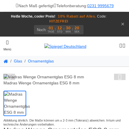
Nach Maß gefertigt
Telefonberatung:
0231 9995679
Heiße Woche, cooler Preis!
10% Rabatt auf Alles.
Code:
HITZEFREI
×
01
12
30
20
:
:
:
Noch:
TAGE
STD
MIN
SEK
Menü
Glas
Ornamentglas
Madras Wenge Ornamentglas ESG 8 mm