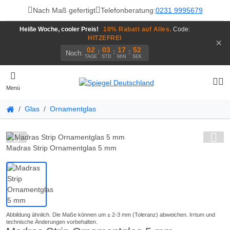
Nach Maß gefertigt
Telefonberatung:
0231 9995679
Heiße Woche, cooler Preis!
10% Rabatt auf Alles.
Code:
HITZEFREI
×
02
03
17
52
:
:
:
Noch:
TAGE
STD
MIN
SEK
Menü
Glas
Ornamentglas
Madras Strip Ornamentglas 5 mm