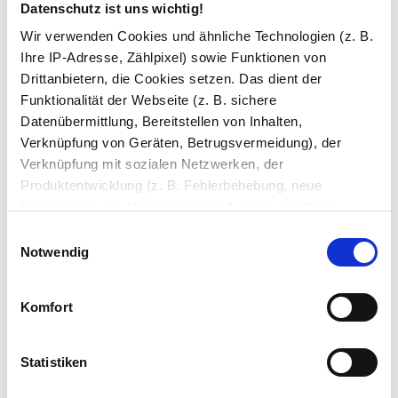
Bohrungen (+4 Tage)
Datenschutz ist uns wichtig!
Wir verwenden Cookies und ähnliche Technologien (z. B.
Ihre IP-Adresse, Zählpixel) sowie Funktionen von
Facette Glas
Drittanbietern, die Cookies setzen. Das dient der
Funktionalität der Webseite (z. B. sichere
Datenübermittlung, Bereitstellen von Inhalten,
Kanten
Verknüpfung von Geräten, Betrugsvermeidung), der
geschliffen und poliert
Verknüpfung mit sozialen Netzwerken, der
Produktentwicklung (z. B. Fehlerbehebung, neue
Ihre Bemerkung
Funktionen), der Abrechnung mit Autoren, Content-
Lieferanten und Partnern, der Analyse und Performance
Einwilligungsauswahl
(z. B. Ladezeiten, personalisierte Inhalte,
Notwendig
Inhaltsmessungen) oder dem Marketing (z. B.
Bereitstellung und Messen von Anzeigen, personalisierte
Komfort
Anzeigen, Retargeting).
In den Warenkorb
Die Einzelheiten können Sie unter Datenschutz
Statistiken
nachlesen. Über den Link "Cookies" am Seitenende