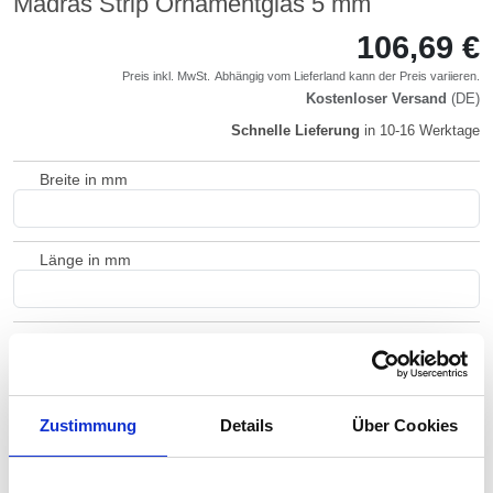
Madras Strip Ornamentglas 5 mm
106,69 €
Preis inkl. MwSt.
Abhängig vom
Lieferland
kann der Preis variieren.
Kostenloser Versand
(DE)
Schnelle Lieferung
in 10-16 Werktage
Breite in mm
Länge in mm
Gewicht ca.
Ecken abgerundet (+4 Tage)
Zustimmung
Details
Über Cookies