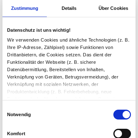
Zustimmung
Details
Über Cookies
Facette Glas
Datenschutz ist uns wichtig!
ESG-Stempel
Wir verwenden Cookies und ähnliche Technologien (z. B.
Ihre IP-Adresse, Zählpixel) sowie Funktionen von
Drittanbietern, die Cookies setzen. Das dient der
Kanten
Funktionalität der Webseite (z. B. sichere
geschliffen und poliert
Datenübermittlung, Bereitstellen von Inhalten,
Verknüpfung von Geräten, Betrugsvermeidung), der
Hinweis
Verknüpfung mit sozialen Netzwerken, der
ESG Glas ohne Stempel entspricht nicht der DIN 12150 und darf
Produktentwicklung (z. B. Fehlerbehebung, neue
nicht als Bau Glas eingesetzt werden.
Funktionen), der Abrechnung mit Autoren, Content-
Lieferanten und Partnern, der Analyse und Performance
Einwilligungsauswahl
Ihre Bemerkung
(z. B. Ladezeiten, personalisierte Inhalte,
Notwendig
Inhaltsmessungen) oder dem Marketing (z. B.
Bereitstellung und Messen von Anzeigen, personalisierte
Komfort
Anzeigen, Retargeting).