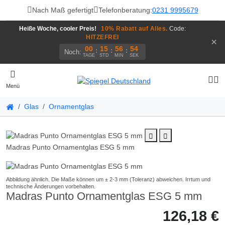
Nach Maß gefertigt
Telefonberatung:
0231 9995679
Heiße Woche, cooler Preis!
10% Rabatt auf Alles.
Code:
HITZEFREI
×
00
15
56
54
:
:
:
Noch:
TAGE
STD
MIN
SEK
Menü
Glas
Ornamentglas
Madras Punto Ornamentglas ESG 5 mm
Madras Punto Ornamentglas ESG 5 mm
126,18 €