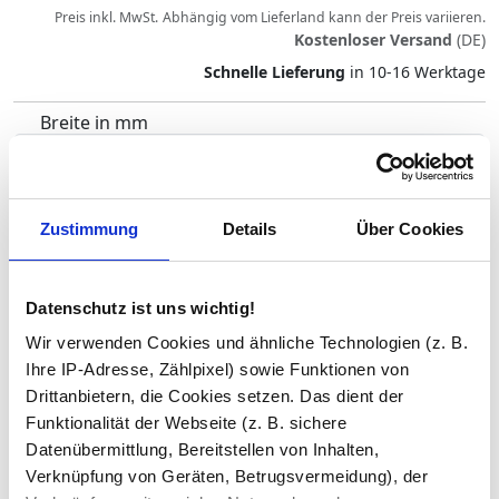
Preis inkl. MwSt.
Abhängig vom
Lieferland
kann der Preis variieren.
Kostenloser Versand
(DE)
Schnelle Lieferung
in 10-16 Werktage
Breite in mm
Länge in mm
Zustimmung
Details
Über Cookies
Gewicht ca.
Datenschutz ist uns wichtig!
Wir verwenden Cookies und ähnliche Technologien (z. B.
Ihre IP-Adresse, Zählpixel) sowie Funktionen von
Ecken abgerundet (+4 Tage)
Drittanbietern, die Cookies setzen. Das dient der
Funktionalität der Webseite (z. B. sichere
Datenübermittlung, Bereitstellen von Inhalten,
Bohrungen (+4 Tage)
Verknüpfung von Geräten, Betrugsvermeidung), der