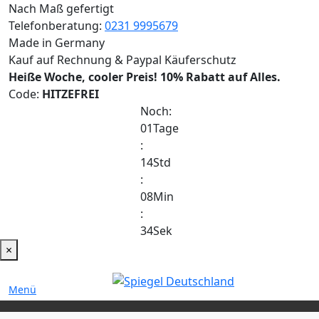
Nach Maß gefertigt
Telefonberatung:
0231 9995679
Made in Germany
Kauf auf Rechnung & Paypal Käuferschutz
Heiße Woche, cooler Preis!
10% Rabatt auf Alles.
Code:
HITZEFREI
Noch:
01
Tage
:
14
Std
:
08
Min
:
34
Sek
×
Menü