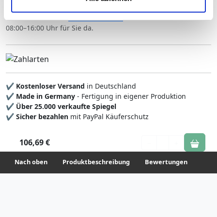
Ihre Einwilligung können Sie jederzeit mit Wirkung für die
Unsere Glas-Experten beraten Sie gern kostenlos per
E-Mail
oder Telefon unter
02 31 / 999 56 79
. Wir sind Mo–Fr von
Zukunft widerrufen. Am einfachsten ist es, wenn Sie dazu
08:00–16:00 Uhr für Sie da.
unter "Cookies" Ihre getroffene Auswahl anpassen. Durch
den Widerruf der Einwilligung wird die vorherige
Verarbeitung nicht berührt.
Impressum
|
Datenschutz
✔
Kostenloser Versand
in Deutschland
✔
Made in Germany
- Fertigung in eigener Produktion
✔
Über 25.000 verkaufte Spiegel
✔
Sicher bezahlen
mit PayPal Käuferschutz
106,69 €
1
Nach oben
Produktbeschreibung
Bewertungen