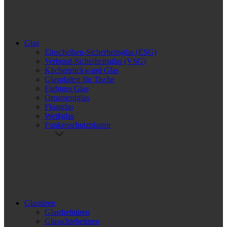
Glas
Einscheiben-Sicherheitsglas (ESG)
Verbund-Sicherheitsglas (VSG)
Küchenrückwand Glas
Glasplatten für Tische
Farbiges Glas
Ornamentglas
Floatglas
Weißglas
Funkenschutzplatten
Glastüren
Glasdrehtüren
Glasschiebetüren