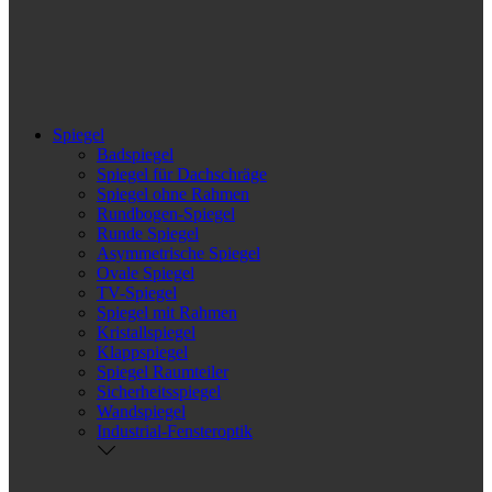
Spiegel
Badspiegel
Spiegel für Dachschräge
Spiegel ohne Rahmen
Rundbogen-Spiegel
Runde Spiegel
Asymmetrische Spiegel
Ovale Spiegel
TV-Spiegel
Spiegel mit Rahmen
Kristallspiegel
Klappspiegel
Spiegel Raumteiler
Sicherheitsspiegel
Wandspiegel
Industrial-Fensteroptik