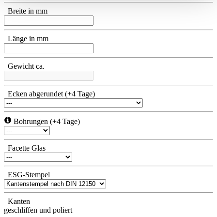
den Widerruf der Einwilligung wird die vorherige
Breite in mm
Verarbeitung nicht berührt.
Länge in mm
Impressum
|
Datenschutz
Gewicht ca.
Ecken abgerundet (+4 Tage)
Bohrungen (+4 Tage)
Facette Glas
ESG-Stempel
Kanten
geschliffen und poliert