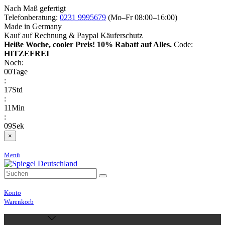
Nach Maß gefertigt
Telefonberatung:
0231 9995679
(Mo–Fr 08:00–16:00)
Made in Germany
Kauf auf Rechnung & Paypal Käuferschutz
Heiße Woche, cooler Preis!
10% Rabatt auf Alles.
Code:
HITZEFREI
Noch:
00
Tage
:
17
Std
:
11
Min
:
09
Sek
×
Menü
Konto
Warenkorb