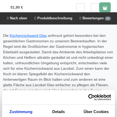
51,90 €
1
Nach oben
Produktbeschreibung
Bewertungen
12
Die
Küchenrückwand Glas
anthracit gehört besonders bei den
gewerblichen Gastronomen zu unserem Bestverkauften. In der
Regel sind die Großküchen der Gastronomie in hygienischen
Edelstahl ausgestattet. Damit das Ambiente des Arbeitsplatzes von
Köchen und Helfern attraktiv gestaltet ist und nicht unbedingt einer
kalten, unfreundlichen Umgebung entspricht, entscheiden viele
sich für eine Küchenrückwand aus Lacobel. Zum einen kann der
Koch im klaren Spiegelbild der Küchenrückwand den
hinterwertigen Raum im Blick halten und zum anderen ist eine
glatte Fläche aus Lacobel Glas einfacher zu pflegen als Fliesen,
die mit Fugen versehen sind. Hier, besonders in den Fugen
sammeln sich mit der Zeit Bakterien, die nur zu beseitigen sind,
wenn die Fugen erneuert werden. Bevor Sie das jedoch tun,
sanieren Sie lieber die Wand und entscheiden sich für eine
Zustimmung
Details
Über Cookies
Glasrückwand in der Küche.