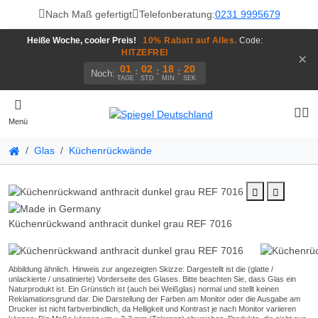
Nach Maß gefertigt
Telefonberatung:
0231 9995679
Heiße Woche, cooler Preis!
10% Rabatt auf Alles.
Code:
HITZEFREI
×
01
02
18
19
:
:
:
Noch:
TAGE
STD
MIN
SEK
Menü
Glas
Küchenrückwände
Küchenrückwand anthracit dunkel grau REF 7016