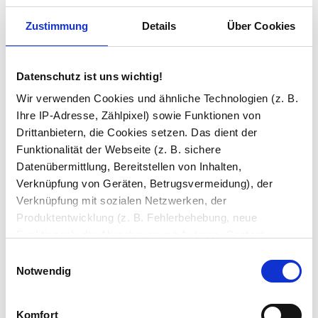
ESG-Stempel
Zustimmung
Details
Über Cookies
Kanten
Datenschutz ist uns wichtig!
geschliffen und poliert
Wir verwenden Cookies und ähnliche Technologien (z. B.
Ihre IP-Adresse, Zählpixel) sowie Funktionen von
Hinweis
Drittanbietern, die Cookies setzen. Das dient der
ESG Glas ohne Stempel entspricht nicht der DIN 12150 und darf
nicht als Bau Glas eingesetzt werden.
Funktionalität der Webseite (z. B. sichere
Datenübermittlung, Bereitstellen von Inhalten,
Verknüpfung von Geräten, Betrugsvermeidung), der
Ihre Bemerkung
Verknüpfung mit sozialen Netzwerken, der
Produktentwicklung (z. B. Fehlerbehebung, neue
Funktionen), der Abrechnung mit Autoren, Content-
Lieferanten und Partnern, der Analyse und Performance
Einwilligungsauswahl
(z. B. Ladezeiten, personalisierte Inhalte,
Notwendig
Inhaltsmessungen) oder dem Marketing (z. B.
Bereitstellung und Messen von Anzeigen, personalisierte
In den Warenkorb
Komfort