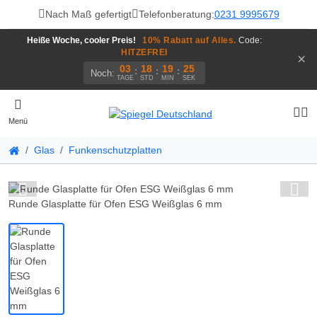
Nach Maß gefertigt
Telefonberatung:
0231 9995679
Heiße Woche, cooler Preis!
10% Rabatt auf Alles.
Code:
HITZEFREI
×
03
18
19
25
:
:
:
Noch:
TAGE
STD
MIN
SEK
Menü
Glas
Funkenschutzplatten
Runde Glasplatte für Ofen ESG Weißglas 6 mm