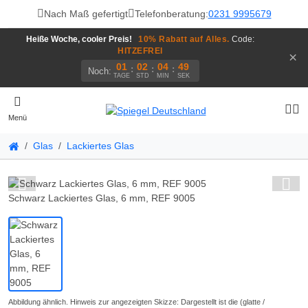
Nach Maß gefertigt
Telefonberatung:
0231 9995679
Heiße Woche, cooler Preis!
10% Rabatt auf Alles.
Code:
HITZEFREI
×
01
02
04
48
:
:
:
Noch:
TAGE
STD
MIN
SEK
Menü
Glas
Lackiertes Glas
Schwarz Lackiertes Glas, 6 mm, REF 9005