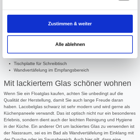
Einstellungen vornehmen.
hervorragend für Schiebetüren. Vielleicht kombinieren Sie die
Farbe Schwarz mit einer anderen Lieblingsfarbe und setzen so die
Indem Sie auf den Button "Zustimmen" klicken, willigen
einzelnen Schiebetüren aus lackiertem Glas voneinander ab.
Zustimmen & weiter
Gleichsam können Sie nun passend dazu eine Tischplatte aus
Sie in die Verarbeitung Ihrer personenbezogenen Daten
Floatglas kaufen, welche sich dem gesamten Bild des Büros
zu den genannten Zwecken ein.
anpasst. Werten Sie den Eingangsbereich Ihres Unternehmens mit
Alle ablehnen
einem lackierten Glas auf, um ihre Kunden zu beeindrucken.
Ihre Einwilligung können Sie jederzeit mit Wirkung für die
Zukunft widerrufen. Am einfachsten ist es, wenn Sie dazu
Schiebetüren für einen Einbauschrank
Tischplatte für Schreibtisch
unter "Cookies" Ihre getroffene Auswahl anpassen. Durch
Wandvertäfelung im Empfangsbereich
den Widerruf der Einwilligung wird die vorherige
Verarbeitung nicht berührt.
Mit lackiertem Glas schöner wohnen
Wenn Sie ein Floatglas kaufen, achten Sie unbedingt auf die
Impressum
|
Datenschutz
Qualität der Herstellung, damit Sie auch lange Freude daran
haben. Lacobelglas schwarz ist sehr modern und wird gerne als
Küchenpaneele verwandt. Das ist optisch nicht nur ein besonderes
Erlebnis, sondern dient auch der leichten Reinigung und Hygiene
in der Küche. Ein anderer Ort um lackiertes Glas zu verwenden ist
der Nassraum, sei es im Bad als Wandvertäfelung im Einklang mit
der Dusche oder im Saunabereich. Auch hier gilt, dass eine