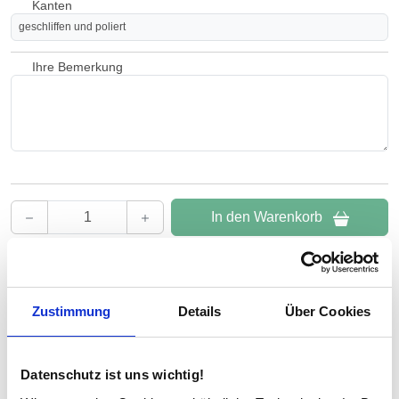
Kanten
geschliffen und poliert
Ihre Bemerkung
In den Warenkorb
Beratung und Support:
Unsere Glas-Experten beraten Sie gern kostenlos per
E-Mail
oder
Zustimmung
Details
Über Cookies
Telefon unter
02 31 / 999 56 79
. Wir sind Mo–Fr von 08:00–16:00 Uhr für
Sie da.
Datenschutz ist uns wichtig!