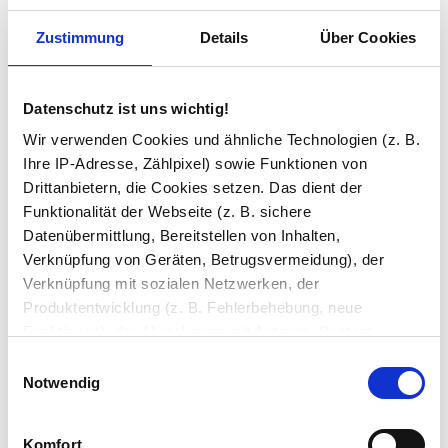
Zustimmung
Details
Über Cookies
Ihre Bemerkung
Datenschutz ist uns wichtig!
Wir verwenden Cookies und ähnliche Technologien (z. B.
Ihre IP-Adresse, Zählpixel) sowie Funktionen von
Drittanbietern, die Cookies setzen. Das dient der
Funktionalität der Webseite (z. B. sichere
In den Warenkorb
Datenübermittlung, Bereitstellen von Inhalten,
Verknüpfung von Geräten, Betrugsvermeidung), der
Beratung und Support:
Verknüpfung mit sozialen Netzwerken, der
Unsere Glas-Experten beraten Sie gern kostenlos per
E-Mail
Produktentwicklung (z. B. Fehlerbehebung, neue
oder Telefon unter
02 31 / 999 56 79
. Wir sind Mo–Fr von
Funktionen), der Abrechnung mit Autoren, Content-
08:00–16:00 Uhr für Sie da.
Lieferanten und Partnern, der Analyse und Performance
Einwilligungsauswahl
(z. B. Ladezeiten, personalisierte Inhalte,
Notwendig
Inhaltsmessungen) oder dem Marketing (z. B.
Bereitstellung und Messen von Anzeigen, personalisierte
Komfort