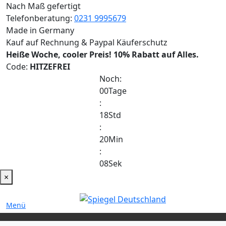
Nach Maß gefertigt
Telefonberatung:
0231 9995679
Made in Germany
Kauf auf Rechnung & Paypal Käuferschutz
Heiße Woche, cooler Preis!
10% Rabatt auf Alles.
Code:
HITZEFREI
Noch:
00
Tage
:
18
Std
:
20
Min
:
08
Sek
×
Menü