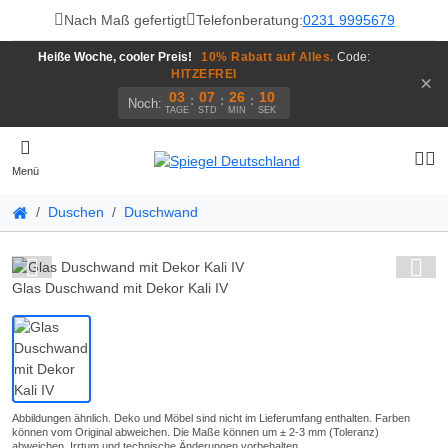
Nach Maß gefertigt
Telefonberatung:
0231 9995679
Heiße Woche, cooler Preis!
10% Rabatt auf Alles.
Code:
HITZEFREI
×
03
07
26
09
:
:
:
Noch:
TAGE
STD
MIN
SEK
Menü
Duschen
Duschwand
Glas Duschwand mit Dekor Kali IV