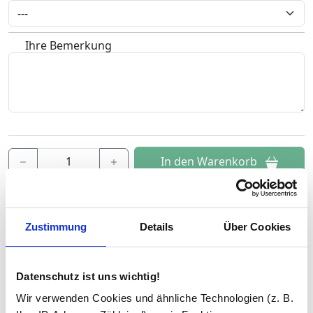
Ihre Bemerkung
In den Warenkorb
Beratung und Support:
Unsere Glas-Experten beraten Sie gern kostenlos per
E-Mail
Zustimmung
Details
Über Cookies
oder Telefon unter
02 31 / 999 56 79
. Wir sind Mo–Fr von
08:00–16:00 Uhr für Sie da.
Datenschutz ist uns wichtig!
Wir verwenden Cookies und ähnliche Technologien (z. B.