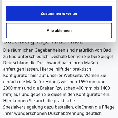
Indem Sie auf den Button "Zustimmen" klicken, willigen
Die Glaswand wird mit einer extra flachen Duschtasse
Zustimmen & weiter
Sie in die Verarbeitung Ihrer personenbezogenen Daten
kombiniert, die Sie selbstverständlich ebenfalls in
zu den genannten Zwecken ein.
unserem gutsortierten Online Shop finden.
Alle ablehnen
Duschwand Malou Top Fix –
Ihre Einwilligung können Sie jederzeit mit Wirkung für die
Duschvergnügen nach Maß
Zukunft widerrufen. Am einfachsten ist es, wenn Sie dazu
unter "Cookies" Ihre getroffene Auswahl anpassen. Durch
Die räumlichen Gegebenheiten sind natürlich von Bad
den Widerruf der Einwilligung wird die vorherige
zu Bad unterschiedlich. Deshalb können Sie bei Spiegel
Verarbeitung nicht berührt.
Deutschland die Duschwand nach Ihren Maßen
anfertigen lassen. Hierbei hilft der praktisch
Impressum
|
Datenschutz
Konfigurator hier auf unserer Webseite. Wählen Sie
einfach die Maße für Höhe (zwischen 1650 mm und
2000 mm) und die Breiten (zwischen 400 mm bis 1400
mm) aus und geben Sie diese in den Konfigurator ein.
Hier können Sie auch die praktische
Spezialversiegelung dazu bestellen, die Ihnen die Pflege
Ihrer wunderschönen Duschabtrennung deutlich