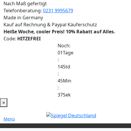
Nach Maß gefertigt
Telefonberatung:
0231 9995679
Made in Germany
Kauf auf Rechnung & Paypal Käuferschutz
Heiße Woche, cooler Preis!
10% Rabatt auf Alles.
Code:
HITZEFREI
Noch:
01
Tage
:
14
Std
:
45
Min
:
37
Sek
×
Menü