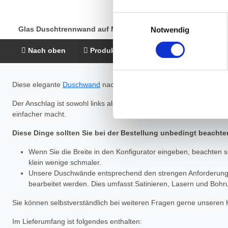
Die Einzelheiten können Sie
Einwilligungsauswahl
die eingesetzten Technologi
Glas Duschtrennwand auf Maß Shiva IV
Notwendig
Indem Sie auf den Button "Zu
Nach oben
Produktbeschreibung
Montage &
genannten Zwecken ein.
Diese elegante
Duschwand
nach Maß wird individuell für Sie herge
Ihre Einwilligung können Sie 
"Cookies" Ihre getroffene Au
Der Anschlag ist sowohl links als auch rechts möglich. Das Dekor
berührt.
einfacher macht.
Diese Dinge sollten Sie bei der Bestellung unbedingt beachte
Impressum
|
Datenschutz
Wenn Sie die Breite in den Konfigurator eingeben, beachten si
klein wenige schmaler.
Unsere Duschwände entsprechend den strengen Anforderunge
bearbeitet werden. Dies umfasst Satinieren, Lasern und Bohr
Sie können selbstverständlich bei weiteren Fragen gerne unseren K
Im Lieferumfang ist folgendes enthalten: