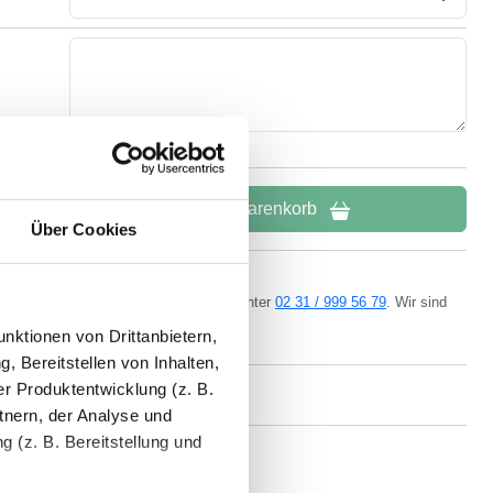
In den Warenkorb
Über Cookies
ern kostenlos per
E-Mail
oder Telefon unter
02 31 / 999 56 79
. Wir sind
da.
nktionen von Drittanbietern,
, Bereitstellen von Inhalten,
r Produktentwicklung (z. B.
tnern, der Analyse und
 (z. B. Bereitstellung und
eigener Produktion