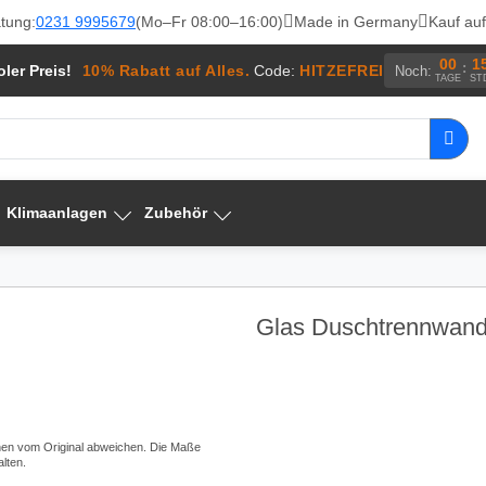
tung:
0231 9995679
(Mo–Fr 08:00–16:00)
Made in Germany
Kauf au
00
1
:
ler Preis!
10% Rabatt auf Alles.
Code:
HITZEFREI
Noch:
TAGE
ST
Klimaanlagen
Zubehör
Glas Duschtrennwand