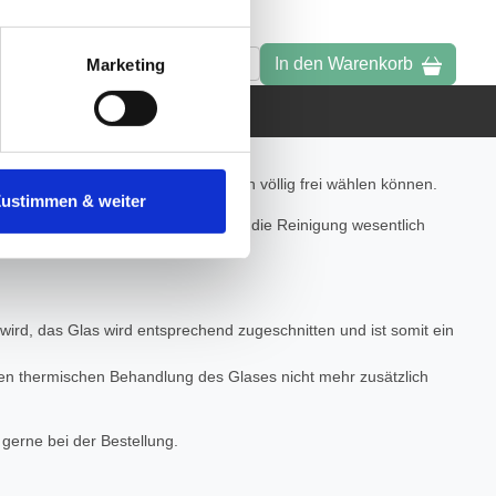
ferschutz
tenende können Sie mehr über
ungen vornehmen.
In den Warenkorb
1
Marketing
nenbezogenen Daten zu den
Tolle ist, dass Sie die Abmessungen völlig frei wählen können.
 ist es, wenn Sie dazu unter
Zustimmen & weiter
herige Verarbeitung nicht
iegelung aufbringen lassen, welche die Reinigung wesentlich
 wird, das Glas wird entsprechend zugeschnitten und ist somit ein
 thermischen Behandlung des Glases nicht mehr zusätzlich
gerne bei der Bestellung.