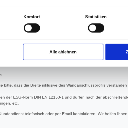
✔
Sicher bezahlen
mit PayPal Käu
 unter Datenschutz nachlesen. Über den Link "Cookies" am Sei
en und Partner erfahren und die von Ihnen gewünschten Einstell
130,29 €
Komfort
Statistiken
stimmen" klicken, willigen Sie in die Verarbeitung Ihrer perso
 Downloads
Bewertungen
stellt. Sie besteht aus 8 mm dickem hochwertigem Sicherheitsglas. Das 
jederzeit mit Wirkung für die Zukunft widerrufen. Am einfachsten
Alle ablehnen
swahl anpassen. Durch den Widerruf der Einwilligung wird die vor
 liegt immer außen. Zusätzlich können Sie eine schmutzabweisende Vers
n
e bitte, dass die Breite inklusive des Wandanschlussprofils verstanden
n der ESG-Norm DIN EN 12150-1 und dürfen nach der abschließenden
ungen, etc.
undendienst telefonisch oder per Email kontaktieren. Wir helfen Ihnen 