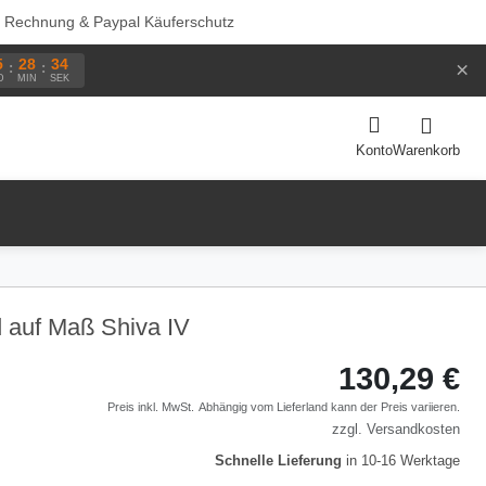
f Rechnung & Paypal Käuferschutz
5
28
34
×
:
:
D
MIN
SEK
Warenkorb
Konto
 auf Maß Shiva IV
130,29 €
Preis inkl. MwSt.
Abhängig vom
Lieferland
kann der Preis variieren.
zzgl.
Versandkosten
Schnelle Lieferung
in 10-16 Werktage