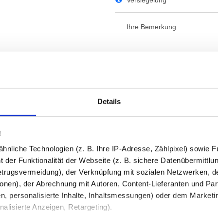
Versiegelung
Ihre Bemerkung
Details
Beratung und Support:
!
Unsere Glas-Experten beraten Sie g
Mo–Fr von 08:00–16:00 Uhr für Sie 
nliche Technologien (z. B. Ihre IP-Adresse, Zählpixel) sowie Fu
 der Funktionalität der Webseite (z. B. sichere Datenübermittlung
trugsvermeidung), der Verknüpfung mit sozialen Netzwerken, de
onen), der Abrechnung mit Autoren, Content-Lieferanten und Par
n, personalisierte Inhalte, Inhaltsmessungen) oder dem Marketing
✔
Made in Germany
- Fertigung in 
lisierte Anzeigen, Retargeting).
✔
Über 25.000 verkaufte Spiegel