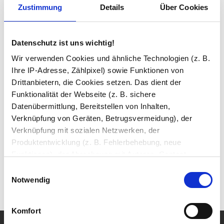
Zustimmung
Details
Über Cookies
In den Warenkorb
Datenschutz ist uns wichtig!
Wir verwenden Cookies und ähnliche Technologien (z. B.
Beratung und Support:
Ihre IP-Adresse, Zählpixel) sowie Funktionen von
Unsere Glas-Experten beraten Sie gern kostenlos per
E-Mail
oder Telefon unter
02 31 / 999 56 79
. Wir sind Mo–Fr von
Drittanbietern, die Cookies setzen. Das dient der
08:00–16:00 Uhr für Sie da.
Funktionalität der Webseite (z. B. sichere
Datenübermittlung, Bereitstellen von Inhalten,
Verknüpfung von Geräten, Betrugsvermeidung), der
Verknüpfung mit sozialen Netzwerken, der
Produktentwicklung (z. B. Fehlerbehebung, neue
✔
Made in Germany
- Fertigung in eigener Produktion
Funktionen), der Abrechnung mit Autoren, Content-
✔
Über 25.000 verkaufte Spiegel
Lieferanten und Partnern, der Analyse und Performance
Einwilligungsauswahl
✔
Sicher bezahlen
mit PayPal Käuferschutz
(z. B. Ladezeiten, personalisierte Inhalte,
Notwendig
Inhaltsmessungen) oder dem Marketing (z. B.
279,95 €
1
Bereitstellung und Messen von Anzeigen, personalisierte
Komfort
Anzeigen, Retargeting).
Nach oben
Produktbeschreibung
Montage & Downloads