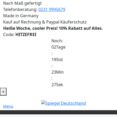
Nach Maß gefertigt
Telefonberatung:
0231 9995679
Made in Germany
Kauf auf Rechnung & Paypal Käuferschutz
Heiße Woche, cooler Preis!
10% Rabatt auf Alles.
Code:
HITZEFREI
Noch:
02
Tage
:
19
Std
:
23
Min
:
27
Sek
×
Menü