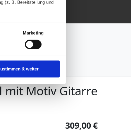
 (z. B. Bereitstellung und
tenende können Sie mehr über
ungen vornehmen.
Marketing
nenbezogenen Daten zu den
 ist es, wenn Sie dazu unter
Zustimmen & weiter
herige Verarbeitung nicht
mit Motiv Gitarre
309,00 €