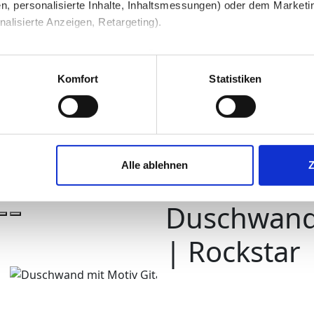
n, personalisierte Inhalte, Inhaltsmessungen) oder dem Marketing
lisierte Anzeigen, Retargeting).
 unter Datenschutz nachlesen. Über den Link "Cookies" am Sei
uschen
Duschwand
en und Partner erfahren und die von Ihnen gewünschten Einstell
Komfort
Statistiken
stimmen" klicken, willigen Sie in die Verarbeitung Ihrer perso
jederzeit mit Wirkung für die Zukunft widerrufen. Am einfachsten
Alle ablehnen
swahl anpassen. Durch den Widerruf der Einwilligung wird die vor
Duschwand 
| Rockstar