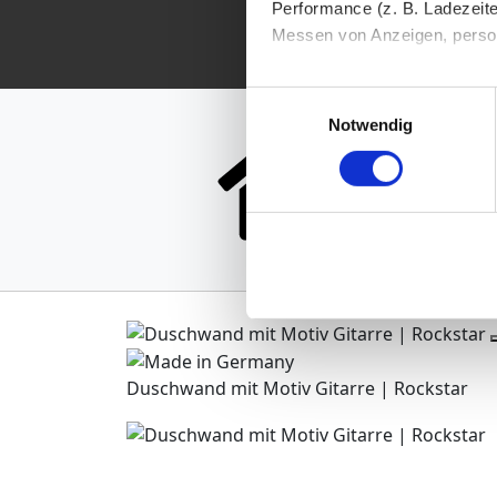
Performance (z. B. Ladezeite
Messen von Anzeigen, persona
Die Einzelheiten können Sie
Einwilligungsauswahl
D
die eingesetzten Technologi
Notwendig
Indem Sie auf den Button "Zu
genannten Zwecken ein.
Ihre Einwilligung können Sie 
"Cookies" Ihre getroffene Au
berührt.
Impressum
|
Datenschutz
Duschwand mit Motiv Gitarre | Rockstar