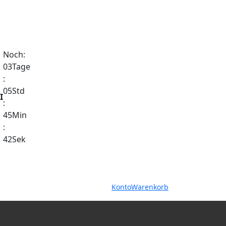
Noch:
03
Tage
:
05
Std
I
:
45
Min
:
41
Sek
Warenkorb
Konto