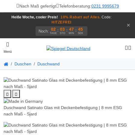
Nach Maß gefertigt
Telefonberatung:
0231 9995679
Heiße Woche, cooler Preis!
10% Rabatt auf Alles.
Code:
HITZEFREI
×
02
03
47
45
:
:
:
Noch:
TAGE
STD
MIN
SEK
Menü
Duschen
Duschwand
Duschwand Satinato Glas mit Deckenbefestigung | 8 mm ESG
nach Maß - Sjard