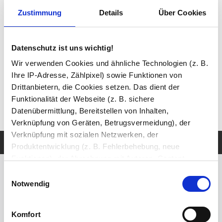
Telefon unter
02 31 / 999 56 79
. Wir sind Mo–Fr von 08:00–16:00 Uhr für
Zustimmung
Details
Über Cookies
Sie da.
Datenschutz ist uns wichtig!
Wir verwenden Cookies und ähnliche Technologien (z. B.
Ihre IP-Adresse, Zählpixel) sowie Funktionen von
✔
Made in Germany
- Fertigung in eigener Produktion
✔
Über 25.000 verkaufte Spiegel
Drittanbietern, die Cookies setzen. Das dient der
✔
Sicher bezahlen
mit PayPal Käuferschutz
Funktionalität der Webseite (z. B. sichere
Datenübermittlung, Bereitstellen von Inhalten,
229,95 €
1
Verknüpfung von Geräten, Betrugsvermeidung), der
Verknüpfung mit sozialen Netzwerken, der
Nach oben
Produktbeschreibung
Montage & Download
Produktentwicklung (z. B. Fehlerbehebung, neue
Funktionen), der Abrechnung mit Autoren, Content-
Lieferanten und Partnern, der Analyse und Performance
Einwilligungsauswahl
Elegante Glaswand für die Dusche –
(z. B. Ladezeiten, personalisierte Inhalte,
Notwendig
voll satiniert für mehr Privatsphäre
Inhaltsmessungen) oder dem Marketing (z. B.
Bereitstellung und Messen von Anzeigen, personalisierte
Immer mehr Menschen bevorzugen eine schicke
Komfort
Anzeigen, Retargeting).
Duschabtrennung aus Glas gegenüber dem althergebrachten