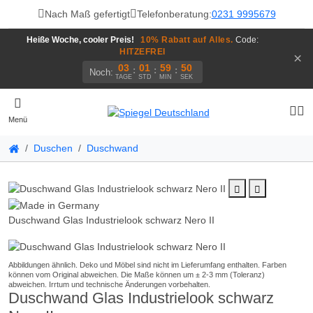
Nach Maß gefertigt
Telefonberatung:
0231 9995679
Heiße Woche, cooler Preis!
10% Rabatt auf Alles.
Code:
HITZEFREI
×
03
01
59
50
:
:
:
Noch:
TAGE
STD
MIN
SEK
Menü
Duschen
Duschwand
Duschwand Glas Industrielook schwarz Nero II
Duschwand Glas Industrielook schwarz