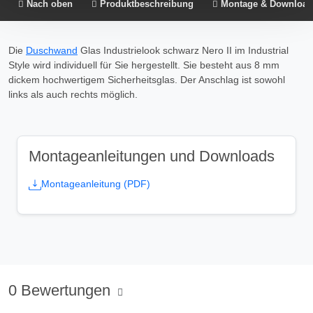
den Widerruf der Einwilligung wird die vorherige
Nach oben
Produktbeschreibung
Montage & Download
Verarbeitung nicht berührt.
Die
Duschwand
Glas Industrielook schwarz Nero II im Industrial
Impressum
|
Datenschutz
Style wird individuell für Sie hergestellt. Sie besteht aus 8 mm
dickem hochwertigem Sicherheitsglas. Der Anschlag ist sowohl
links als auch rechts möglich.
Montageanleitungen und Downloads
Montageanleitung (PDF)
0 Bewertungen