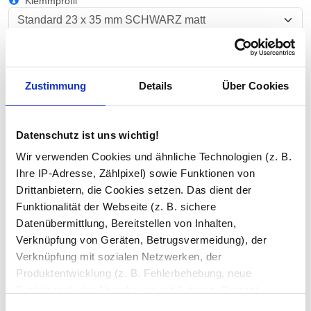
Klemmprofil
Befestigung
Zustimmung
Details
Über Cookies
Glas Art
Datenschutz ist uns wichtig!
Inklusive
Wir verwenden Cookies und ähnliche Technologien (z. B.
Wandprofil, Stabilisationsstange
Ihre IP-Adresse, Zählpixel) sowie Funktionen von
Drittanbietern, die Cookies setzen. Das dient der
Versiegelung
Funktionalität der Webseite (z. B. sichere
Datenübermittlung, Bereitstellen von Inhalten,
Verknüpfung von Geräten, Betrugsvermeidung), der
Ihre Bemerkung
Verknüpfung mit sozialen Netzwerken, der
Produktentwicklung (z. B. Fehlerbehebung, neue
Funktionen), der Abrechnung mit Autoren, Content-
Lieferanten und Partnern, der Analyse und Performance