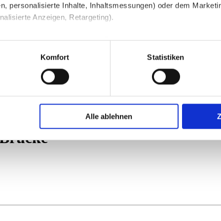
n, personalisierte Inhalte, Inhaltsmessungen) oder dem Marketing
lisierte Anzeigen, Retargeting).
 unter Datenschutz nachlesen. Über den Link "Cookies" am Sei
en und Partner erfahren und die von Ihnen gewünschten Einstell
Komfort
Statistiken
stimmen" klicken, willigen Sie in die Verarbeitung Ihrer perso
jederzeit mit Wirkung für die Zukunft widerrufen. Am einfachsten
Alle ablehnen
swahl anpassen. Durch den Widerruf der Einwilligung wird die vor
 Brücke