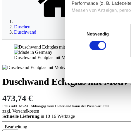
Performance (z. B. Ladezeite
Messen von Anzeigen, persona
Die Einzelheiten können Sie
Duschen
Einwilligungsauswahl
die eingesetzten Technologi
Duschwand
Notwendig
Indem Sie auf den Button "Zu
genannten Zwecken ein.
Duschwand Echtglas mit Motiv Brücke
Ihre Einwilligung können Sie 
"Cookies" Ihre getroffene Au
Duschwand Echtglas mit Motiv
berührt.
Impressum
|
Datenschutz
473,74 €
Preis inkl. MwSt.
Abhängig vom
Lieferland
kann der Preis variieren.
zzgl.
Versandkosten
Schnelle Lieferung
in 10-16 Werktage
Bearbeitung