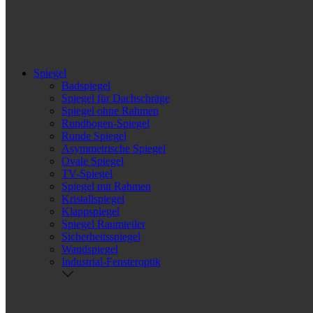
Spiegel
Badspiegel
Spiegel für Dachschräge
Spiegel ohne Rahmen
Rundbogen-Spiegel
Runde Spiegel
Asymmetrische Spiegel
Ovale Spiegel
TV-Spiegel
Spiegel mit Rahmen
Kristallspiegel
Klappspiegel
Spiegel Raumteiler
Sicherheitsspiegel
Wandspiegel
Industrial-Fensteroptik