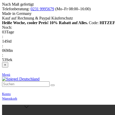
Nach Maß gefertigt
Telefonberatung:
0231 9995679
(Mo–Fr 08:00–16:00)
Made in Germany
Kauf auf Rechnung & Paypal Käuferschutz
Heiße Woche, cooler Preis!
10% Rabatt auf Alles.
Code:
HITZEF
Noch:
03
Tage
:
14
Std
:
06
Min
:
52
Sek
×
Menü
Konto
Warenkorb