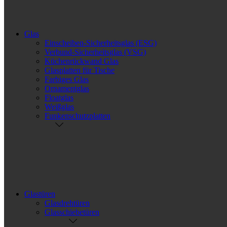
Glas
Einscheiben-Sicherheitsglas (ESG)
Verbund-Sicherheitsglas (VSG)
Küchenrückwand Glas
Glasplatten für Tische
Farbiges Glas
Ornamentglas
Floatglas
Weißglas
Funkenschutzplatten
Glastüren
Glasdrehtüren
Glasschiebetüren