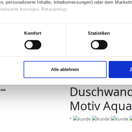
n, personalisierte Inhalte, Inhaltsmessungen) oder dem Marketing
lisierte Anzeigen, Retargeting).
 unter Datenschutz nachlesen. Über den Link "Cookies" am Sei
uschen
Duschwand
en und Partner erfahren und die von Ihnen gewünschten Einstell
Komfort
Statistiken
stimmen" klicken, willigen Sie in die Verarbeitung Ihrer perso
jederzeit mit Wirkung für die Zukunft widerrufen. Am einfachsten
Alle ablehnen
swahl anpassen. Durch den Widerruf der Einwilligung wird die vor
Duschwand 
Motiv Aqua 
+