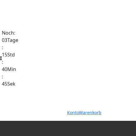
Noch:
03
Tage
:
15
Std
I
:
40
Min
:
44
Sek
Warenkorb
Konto