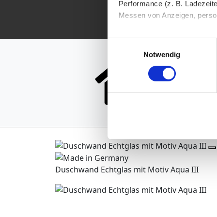
Performance (z. B. Ladezeite
Messen von Anzeigen, persona
Die Einzelheiten können Sie
Einwilligungsauswahl
D
die eingesetzten Technologi
Notwendig
Indem Sie auf den Button "Zu
genannten Zwecken ein.
Ihre Einwilligung können Sie 
"Cookies" Ihre getroffene Au
berührt.
Impressum
|
Datenschutz
Duschwand Echtglas mit Motiv Aqua III