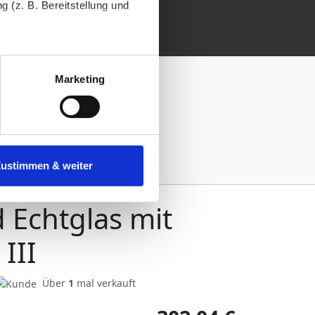
 (z. B. Bereitstellung und
tenende können Sie mehr über
ungen vornehmen.
Marketing
nenbezogenen Daten zu den
 ist es, wenn Sie dazu unter
Zustimmen & weiter
herige Verarbeitung nicht
Echtglas mit
III
Über
1
mal verkauft